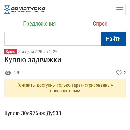
Предложения
Спрос
Найти
20 августа 2020 г. в 10:29
Куплю
Куплю задвижки.
visibility
favorite_border
1.2k
2
Контакты доступны только зарегистрированным
пользователям
Куплю 30с976нж Ду500