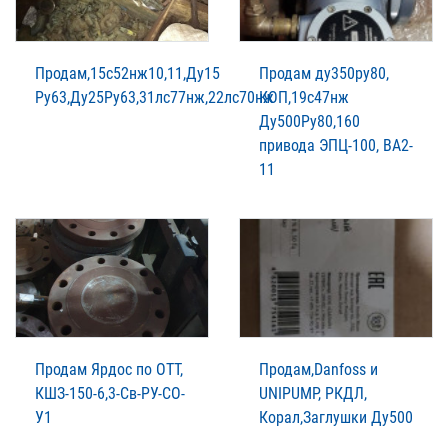
Продам,15с52нж10,11,Ду15
Продам ду350ру80,
Ру63,Ду25Ру63,31лс77нж,22лс70нж
КОП,19с47нж
Ду500Ру80,160
привода ЭПЦ-100, ВА2-
11
Продам Ярдос по ОТТ,
Продам,Danfoss и
КШЗ-150-6,3-Св-РУ-СО-
UNIPUMP, РКДЛ,
У1
Корал,Заглушки Ду500