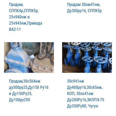
Продам,
Продам 30нж41нж,
СППК4р,СППК5р,
Ду300ру16, СППК5р
25ч940нж и
25ч943нж,Привода
ВА2-11
Продам,30с564нж
30с941нж
ду300ру25,Ду150 Ру16
Ду400ру16,30с65нж,
и Ду150Ру25,
КОП, 30лс41нж
Ду100ру250
Ду200Ру16,ЗКЛПЭ-75
Ду350Ру80, Чугун