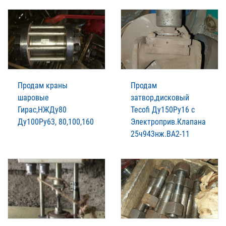
Продам краны
Продам
шаровые
затвор,дисковый
Гирас,НЖДу80
Tecofi Ду150Ру16 с
Ду100Ру63, 80,100,160
Электроприв.Клапана
25ч943нж.ВА2-11