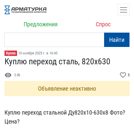
Предложения
Спрос
Найти
10 ноября 2025 г. в 16:45
Куплю
Куплю переход сталь, 820​х630
visibility
favorite_border
3.0k
5
Объявление неактивно
Куплю переход стальной Д​у820х10-630х8 Фото?
Цена​?