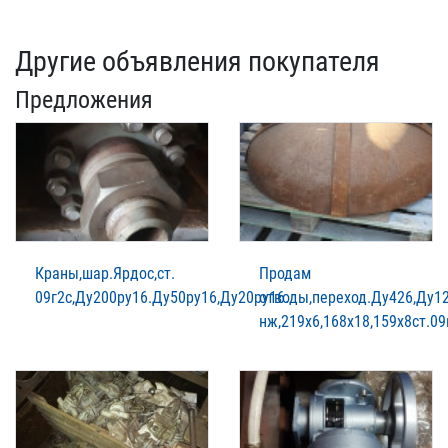
Другие объявления покупателя
Предложения
Краны,шар.Ярдос,ст.
Продам
09г2с,Ду200ру16.Ду50ру16,Ду20ру16.
отводы,переход.Ду426,Ду12
нж,219х6,168х18,159х8ст.09