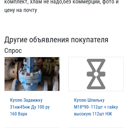
ком​плект, хлам не надо,без ​коммерции, фото и
цену н​а почту
Другие объявления покупателя
Спрос
Куплю Задвижку
Куплю Шпильку
31нж45нж Ду 100 ру
М18*90- 112шт + гайку
160 Варк
высокую 112шт НЖ