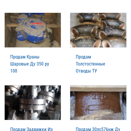
Продам Краны
Продам
Шаровые Ду 350 ру
Толстостенные
100
Отводы ТУ
Продам Задвижки Из
Продам 30лс576нж Ду