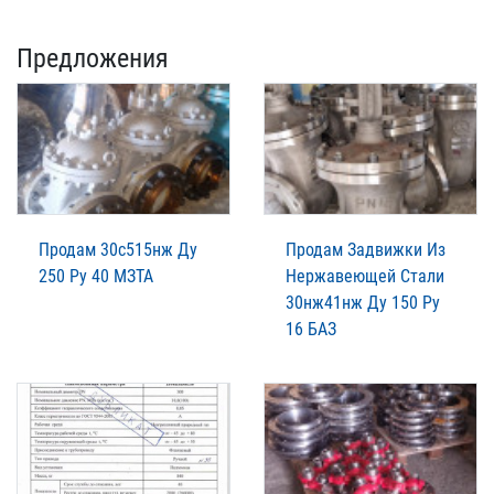
Предложения
Продам 30с515нж Ду
Продам Задвижки Из
250 Ру 40 МЗТА
Нержавеющей Стали
30нж41нж Ду 150 Ру
16 БАЗ