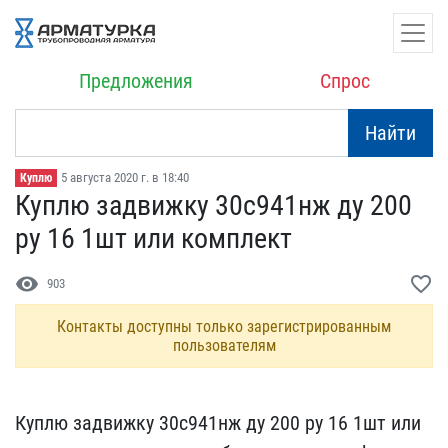
Предложения
Спрос
Найти
5 августа 2020 г. в 18:40
Куплю
Куплю задвижку 30с941нж ​ду 200
ру 16 1шт или ком​плект
visibility
favorite_border
903
Контакты доступны только зарегистрированным
пользователям
Куплю задвижку 30с941нж ​ду 200 ру 16 1шт или