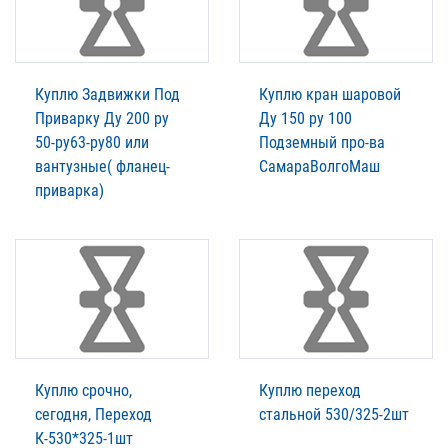
Куплю Задвижки Под
Куплю кран шаровой
Приварку Ду 200 ру
Ду 150 ру 100
50-ру63-ру80 или
Подземный про-ва
вантузные( фланец-
СамараВолгоМаш
приварка)
Куплю срочно,
Куплю переход
сегодня, Переход
стальной 530/325-2шт
К-530*325-1шт