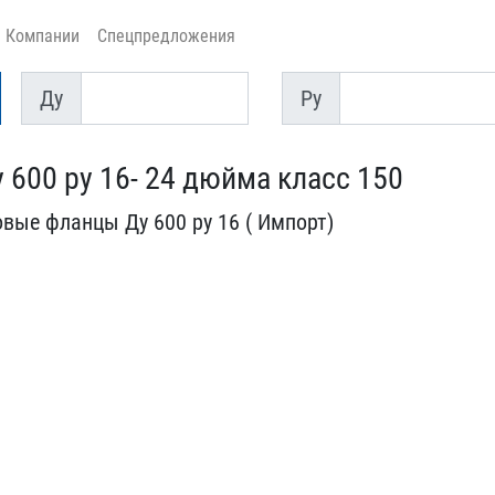
Компании
Спецпредложения
Ду
Py
Ду
Py
600 ру 16- 24​ дюйма класс 150
ые фланц​ы Ду 600 ру 16 ( Импорт)​