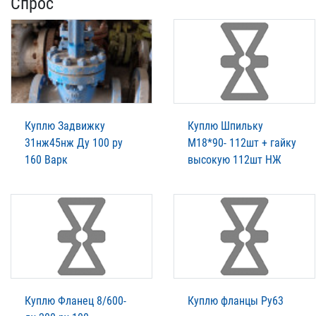
Спрос
Куплю Задвижку
Куплю Шпильку
31нж45нж Ду 100 ру
М18*90- 112шт + гайку
160 Варк
высокую 112шт НЖ
Куплю Фланец 8/600-
Куплю фланцы Ру63