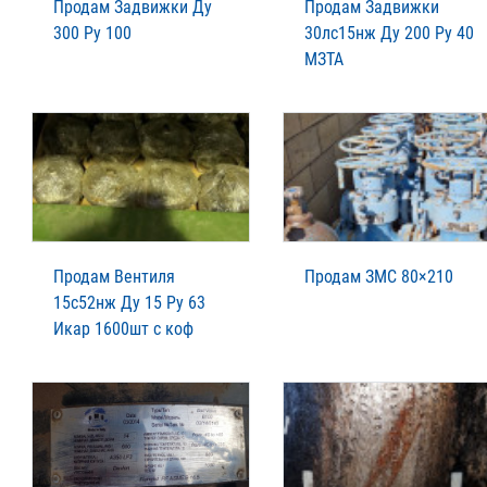
Продам Задвижки Ду
Продам Задвижки
300 Ру 100
30лс15нж Ду 200 Ру 40
МЗТА
Продам Вентиля
Продам ЗМС 80×210
15с52нж Ду 15 Ру 63
Икар 1600шт с коф