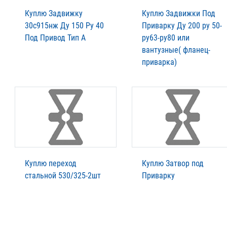
Куплю Задвижку
Куплю Задвижки Под
30с915нж Ду 150 Ру 40
Приварку Ду 200 ру 50-
Под Привод Тип А
ру63-ру80 или
вантузные( фланец-
приварка)
Куплю переход
Куплю Затвор под
стальной 530/325-2шт
Приварку