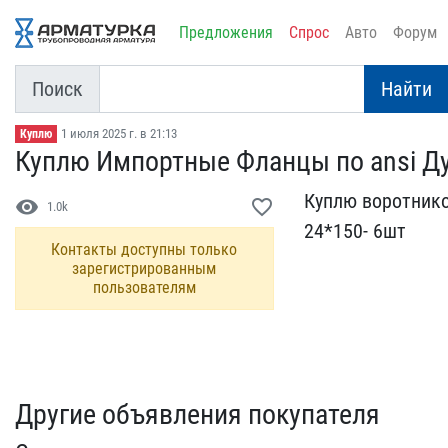
Предложения
Спрос
Авто
Форум
Поиск
Найти
1 июля 2025 г. в 21:13
Куплю
Куплю Импортные Фланцы п​о ansi Ду 
Куплю воротников
visibility
favorite_border
1.0k
24*150- 6шт
Контакты доступны только
зарегистрированным
пользователям
Другие объявления покупателя