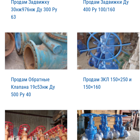
Продам Задвижку
Продам Задвижки Ду
30нж976нж Ду 300 Ру
400 Ру 100/160
63
Продам Обратные
Продам ЗКЛ 150×250 и
Клапана 19с53нж Ду
150×160
500 Ру 40