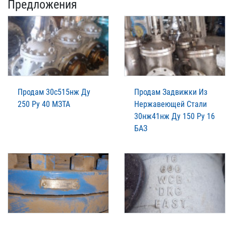
Предложения
Продам 30с515нж Ду
Продам Задвижки Из
250 Ру 40 МЗТА
Нержавеющей Стали
30нж41нж Ду 150 Ру 16
БАЗ