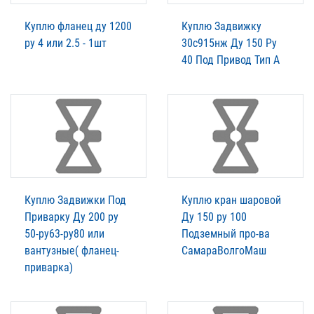
Куплю фланец ду 1200
Куплю Задвижку
ру 4 или 2.5 - 1шт
30с915нж Ду 150 Ру
40 Под Привод Тип А
Куплю Задвижки Под
Куплю кран шаровой
Приварку Ду 200 ру
Ду 150 ру 100
50-ру63-ру80 или
Подземный про-ва
вантузные( фланец-
СамараВолгоМаш
приварка)