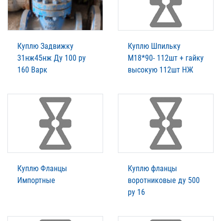
Куплю Задвижку
Куплю Шпильку
31нж45нж Ду 100 ру
М18*90- 112шт + гайку
160 Варк
высокую 112шт НЖ
Куплю Фланцы
Куплю фланцы
Импортные
воротниковые ду 500
ру 16