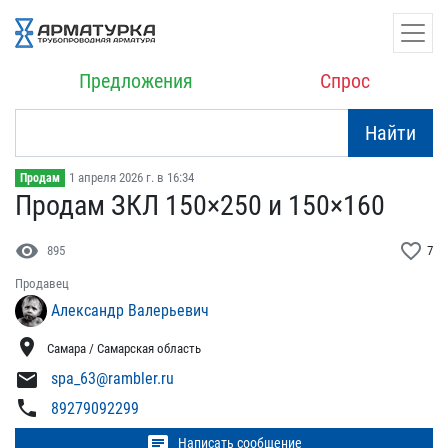
Предложения
Спрос
Найти
1 апреля 2026 г. в 16:34
Продам
Продам ЗКЛ 150×250 и 150​×160
visibility
favorite_border
895
7
Продавец
Александр Валерьевич
location_on
Самара / Самарская область
mail
spa_63@rambler.ru
phone
89279092299
chat
Написать сообщение