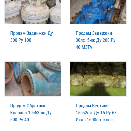
Продам Задвижки Ду
Продам Задвижки
300 Ру 100
30лс15нж Ду 200 Ру
40 МЗТА
Продам Обратные
Продам Вентиля
Клапана 19с53нж Ду
15с52нж Ду 15 Ру 63
500 Ру 40
Икар 1600шт с коф