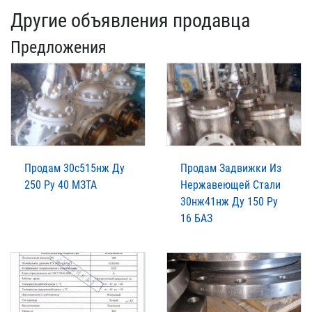
Другие объявления продавца
Предложения
Продам 30с515нж Ду
Продам Задвижки Из
250 Ру 40 МЗТА
Нержавеющей Стали
30нж41нж Ду 150 Ру
16 БАЗ