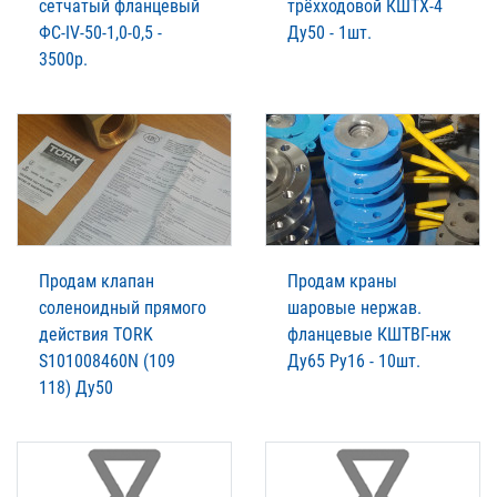
сетчатый фланцевый
трёхходовой КШТХ-4
ФС-IV-50-1,0-0,5 -
Ду50 - 1шт.
3500р.
Продам клапан
Продам краны
соленоидный прямого
шаровые нержав.
действия TORK
фланцевые КШТВГ-нж
S101008460N (109
Ду65 Ру16 - 10шт.
118) Ду50