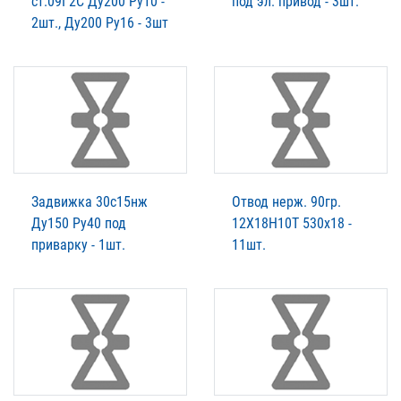
ст.09Г2С Ду200 Ру10 -
под эл. привод - 3шт.
2шт., Ду200 Ру16 - 3шт
Задвижка 30с15нж
Отвод нерж. 90гр.
Ду150 Ру40 под
12Х18Н10Т 530х18 -
приварку - 1шт.
11шт.