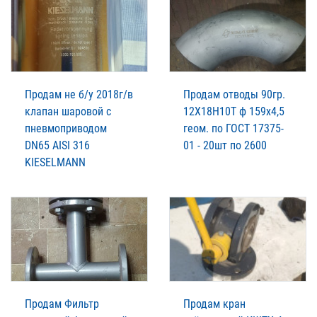
Продам не б/у 2018г/в
Продам отводы 90гр.
клапан шаровой с
12Х18Н10Т ф 159х4,5
пневмоприводом
геом. по ГОСТ 17375-
DN65 AISI 316
01 - 20шт по 2600
KIESELMANN
Продам Фильтр
Продам кран