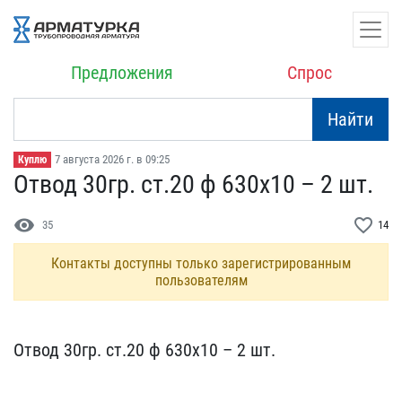
Предложения
Спрос
Найти
7 августа 2026 г. в 09:25
Куплю
Отвод 30гр. ст.20 ф 630х​10 – 2 шт.
visibility
favorite_border
35
14
Контакты доступны только зарегистрированным
пользователям
Отвод 30гр. ст.20 ф 630х​10 – 2 шт.