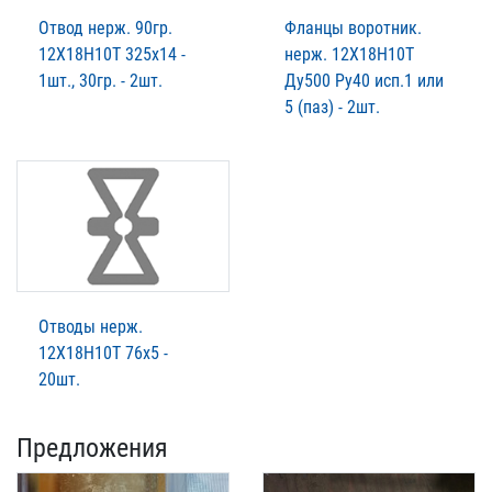
Отвод нерж. 90гр.
Фланцы воротник.
12Х18Н10Т 325х14 -
нерж. 12Х18Н10Т
1шт., 30гр. - 2шт.
Ду500 Ру40 исп.1 или
5 (паз) - 2шт.
Отводы нерж.
12Х18Н10Т 76х5 -
20шт.
Предложения