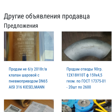
Другие объявления продавца
Предложения
Продам не б/у 2018г/в
Продам отводы 90гр.
клапан шаровой с
12Х18Н10Т ф 159х4,5
пневмоприводом DN65
геом. по ГОСТ 17375-01
AISI 316 KIESELMANN
- 20шт по 2600