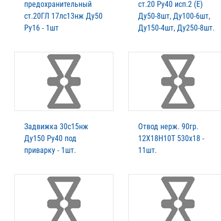
предохранительный
ст.20 Ру40 исп.2 (Е)
ст.20ГЛ 17лс13нж Ду50
Ду50-8шт, Ду100-6шт,
Ру16 - 1шт
Ду150-4шт, Ду250-8шт.
Задвижка 30с15нж
Отвод нерж. 90гр.
Ду150 Ру40 под
12Х18Н10Т 530х18 -
приварку - 1шт.
11шт.