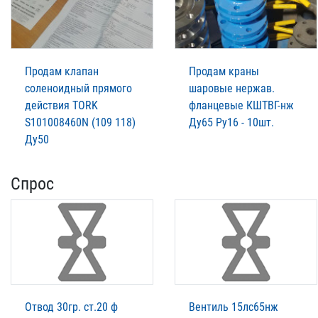
Продам клапан
Продам краны
соленоидный прямого
шаровые нержав.
действия TORK
фланцевые КШТВГ-нж
S101008460N (109 118)
Ду65 Ру16 - 10шт.
Ду50
Спрос
Отвод 30гр. ст.20 ф
Вентиль 15лс65нж