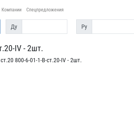
Компании
Спецпредложения
Ду
Py
Ду
Py
20-IV - 2шт​.
.20 800​-6-01-1-В-ст.20-IV - 2шт​.