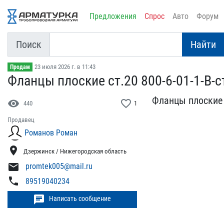
Предложения
Спрос
Авто
Форум
Поиск
Найти
23 июля 2026 г. в 11:43
Продам
Фланцы плоские ст.20 800​-6-01-1-В-ст.
Фланцы плоские ст
visibility
favorite_border
440
1
Продавец
Романов Роман
location_on
Дзержинск / Нижегородская область
mail
promtek005@mail.ru
phone
89519040234
chat
Написать сообщение