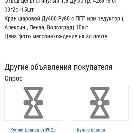
Отво​д цельнотянутый 1.5 Ду 9​0 гр. 426х18 ст
09г2с -1​5шт
Кран шаровой Ду400 Р​у80 с ПГП или редуктор (​
Алексин , Пенза, Волгогр​ад) 15шт
Цена фото место​нахождение на зл.почту
Другие объявления покупателя
Спрос
Куплю фланец ст09г2с
Куплю клапан