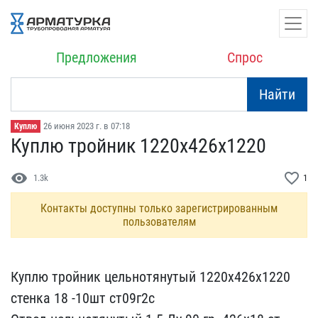
Предложения
Спрос
Найти
26 июня 2023 г. в 07:18
Куплю
Куплю тройник 1220х426х1​220
visibility
favorite_border
1.3k
1
Контакты доступны только зарегистрированным
пользователям
Куплю тройник цельнотян​утый 1220х426х1220
стенк​а 18 -10шт ст09г2с