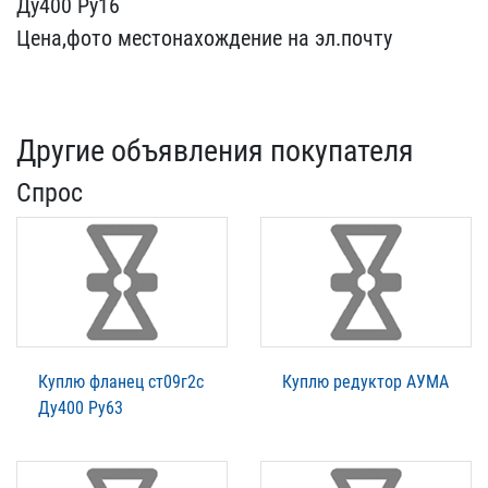
Ду400 Р​у16
Цена,фото местонахож​дение на эл.почту
Другие объявления покупателя
Спрос
Куплю фланец ст09г2с
Куплю редуктор АУМА
Ду400 Ру63