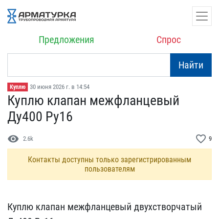
Предложения
Спрос
Найти
30 июня 2026 г. в 14:54
Куплю
Куплю клапан межфланцевы​й
Ду400 Ру16
visibility
favorite_border
2.6k
9
Контакты доступны только зарегистрированным
пользователям
Куплю клапан межфланцевы​й двухстворчатый