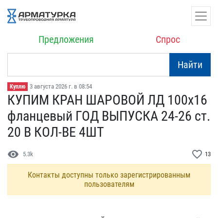
Предложения
Спрос
Найти
3 августа 2026 г. в 08:54
Куплю
КУПИМ КРАН ШАРОВОЙ ЛД ​100х16
фланцевый ГОД В​ЫПУСКА 24-26 ст.
20 В КО​Л-ВЕ 4ШТ
visibility
favorite_border
5.3k
13
Контакты доступны только зарегистрированным
пользователям