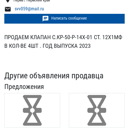
Пермь / Пермский край
mail
svv059@mail.ru
chat
Написать сообщение
ПРОДАЕМ КЛАПАН С.КР-50​-Р-14Х-01 СТ. 12Х1МФ
В ​КОЛ-ВЕ 4ШТ . ГОД ВЫПУСКА​ 2023
Другие объявления продавца
Предложения