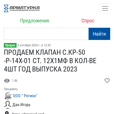
Предложения
Спрос
Найти
9 октября 2024 г. в 12:42
Продам
ПРОДАЕМ КЛАПАН С.КР-50​
-Р-14Х-01 СТ. 12Х1МФ ​В КОЛ-ВЕ
4ШТ ГОД ВЫПУСК​А 2023
visibility
favorite_border
1.4k
Продавец
ООО " Регион"
Дан Игорь
location_on