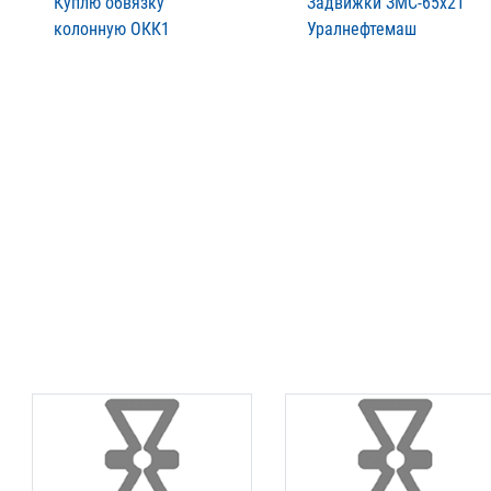
Куплю обвязку
Задвижки ЗМС-65х21
колонную ОКК1
Уралнефтемаш