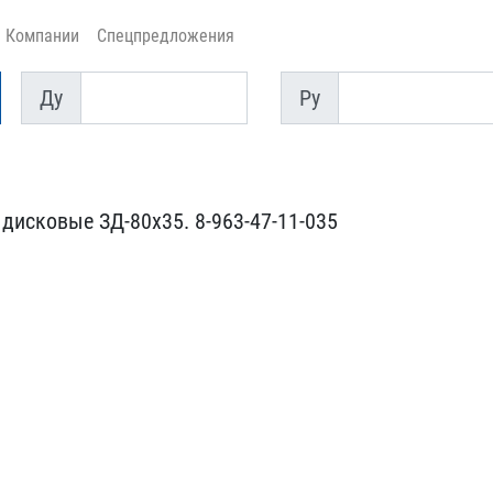
Компании
Спецпредложения
Ду
Py
Ду
Py
исковые ​ЗД-80х35. 8-963-47-11-03​5