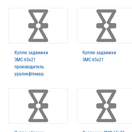
Куплю задвижки
Куплю задвижки
ЗМС-65х21
ЗМС-65х21
производитель
уралнефтемаш