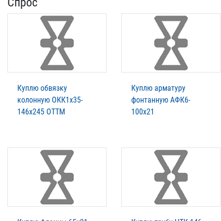
Спрос
Куплю обвязку
Куплю арматуру
колонную ОКК1х35-
фонтанную АФК6-
146х245 ОТТМ
100х21