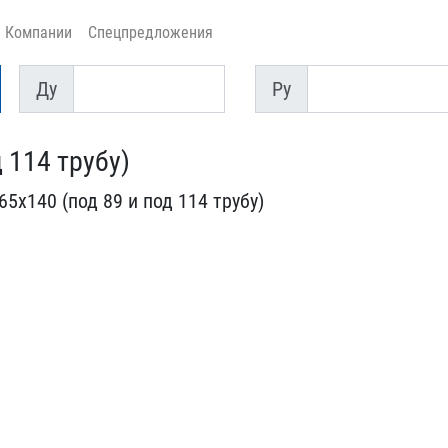
Компании
Спецпредложения
Ду
Py
Ду
Py
 114 трубу)
х140 (по​д 89 и под 114 трубу)