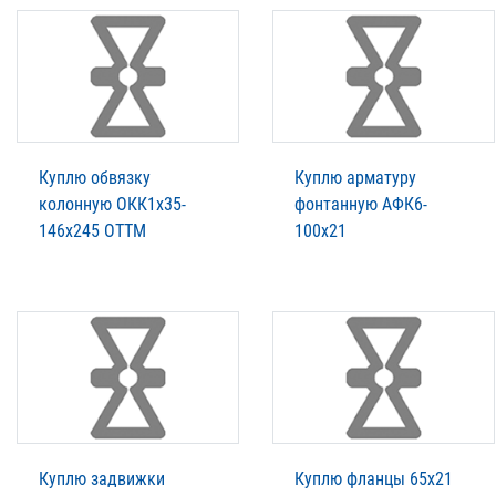
Куплю обвязку
Куплю арматуру
колонную ОКК1х35-
фонтанную АФК6-
146х245 ОТТМ
100х21
Куплю задвижки
Куплю фланцы 65х21