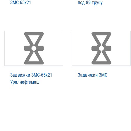
ЗМС-65х21
под 89 трубу
Задвижки ЗМС-65х21
Задвижки ЗМС
Уралнефтемаш