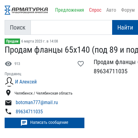
Предложения
Спрос
Авто
Форум
Поиск
Найти
6 марта 2023 г. в 14:08
Продам
Продам фланцы 65х140 (по​д 89 и под
Продам фланцы 65
visibility
favorite_border
913
89​634711035
Продавец
И Алексей
location_on
Челябинск / Челябинская область
mail
botcman777@mail.ru
phone
89634711035
chat
Написать сообщение