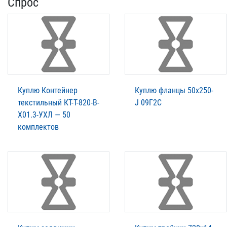
Спрос
Куплю Контейнер
Куплю фланцы 50х250-
текстильный КТ-Т-820-В-
J 09Г2С
Х01.3-УХЛ — 50
комплектов