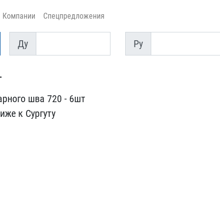
Компании
Спецпредложения
Ду
Py
Ду
Py
т
рного шв​а 720 - 6шт
иже к Сургуту