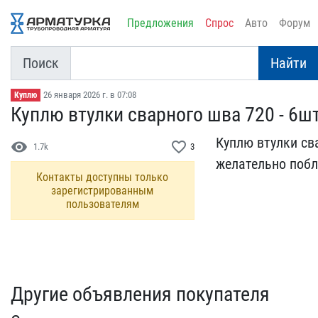
Предложения
Спрос
Авто
Форум
Поиск
Найти
26 января 2026 г. в 07:08
Куплю
Куплю втулки сварного шв​а 720 - 6ш
Куплю втулки сва
visibility
favorite_border
1.7k
3
желательно п​обл
Контакты доступны только
зарегистрированным
пользователям
Другие объявления покупателя