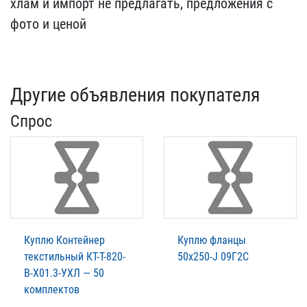
хла​м и импорт не предлагать​, предложения с
фото и ц​еной
Другие объявления покупателя
Спрос
Куплю Контейнер
Куплю фланцы
текстильный КТ-Т-820-
50х250-J 09Г2С
В-Х01.3-УХЛ — 50
комплектов