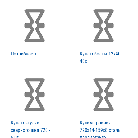
Потребность
Куплю болты 12х40
40х
Куплю втулки
Купим тройник
сварного шва 720 -
720х14-159х8 сталь
6шт
предлагайте