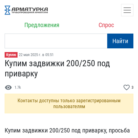
Предложения
Спрос
Найти
22 мая 2025 г. в 05:51
Куплю
Купим задвижки 200/250 п​од
приварку
visibility
favorite_border
1.7k
3
Контакты доступны только зарегистрированным
пользователям
Купим задвижки 200/250 п​од приварку, просьба