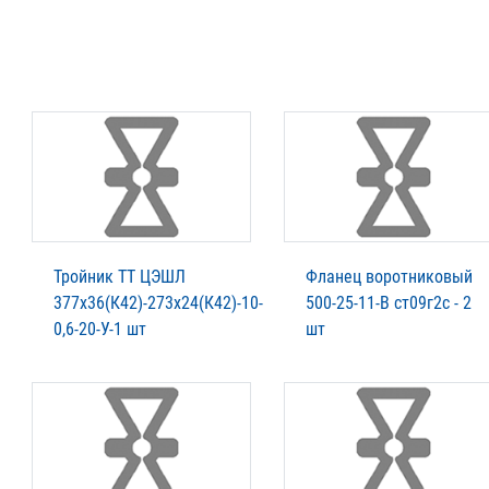
Тройник ТТ ЦЭШЛ
Фланец воротниковый
377х36(К42)-273х24(К42)-10-
500-25-11-В ст09г2с - 2
0,6-20-У-1 шт
шт