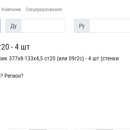
Компании
Спецпредложения
Ду
Py
Ду
Py
20 - 4 шт
к 377х8​-133х4,5 ст20 (или 09г2​с) - 4 шт (стенки
​? Регион?