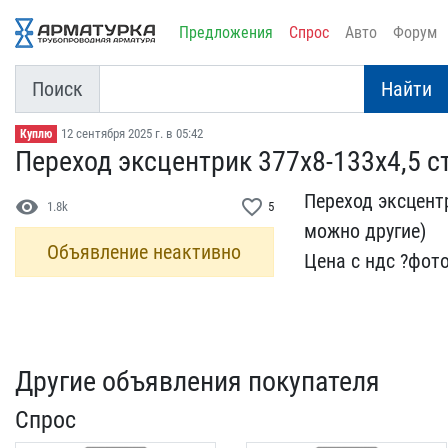
Предложения
Спрос
Авто
Форум
Поиск
Найти
12 сентября 2025 г. в 05:42
Куплю
Переход эксцентрик 377х8​-133х4,5 ст
Переход эксцентри
visibility
favorite_border
1.8k
5
можно ​другие)
Объявление неактивно
Цена с ндс ?фото
Другие объявления покупателя
Спрос