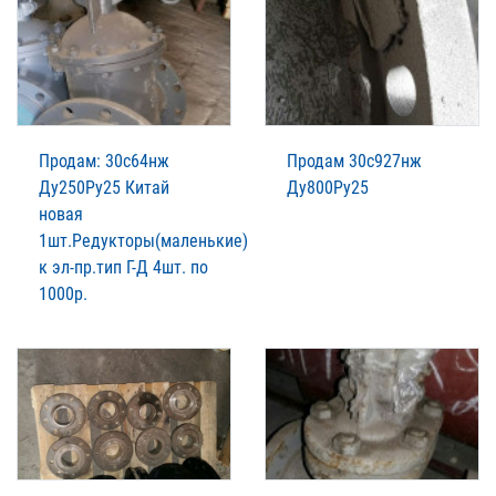
Продам: 30с64нж
Продам 30с927нж
Ду250Ру25 Китай
Ду800Ру25
новая
1шт.Редукторы(маленькие)
к эл-пр.тип Г-Д 4шт. по
1000р.