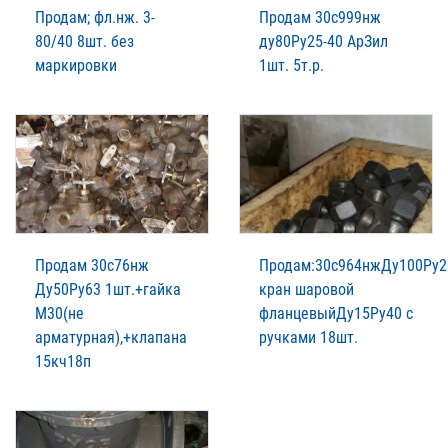
Продам; фл.нж. 3-
Продам 30с999нж
80/40 8шт. без
ду80Ру25-40 АрЗил
маркировки
1шт. 5т.р.
Продам 30с76нж
Продам:30с964нжДу100Ру2
Ду50Ру63 1шт.+гайка
кран шаровой
М30(не
фланцевыйДу15Ру40 с
арматурная),+клапана
ручками 18шт.
15кч18п