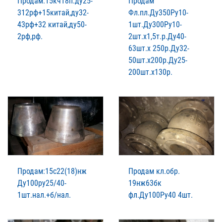
Продам:15кч18п:ду25-
Продам
312рф+15китай,ду32-
Фл.пл.Ду350Ру10-
43рф+32 китай,ду50-
1шт.Ду300Ру10-
2рф,рф.
2шт.х1,5т.р.Ду40-
63шт.х 250р.Ду32-
50шт.х200р.Ду25-
200шт.х130р.
Продам:15с22(18)нж
Продам кл.обр.
Ду100ру25/40-
19нж63бк
1шт.нал.+б/нал.
фл.Ду100Ру40 4шт.