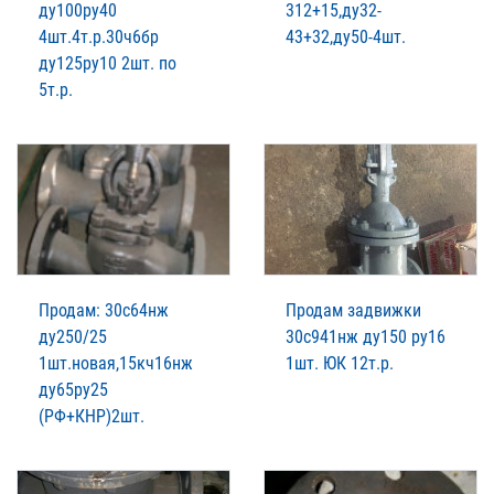
ду100ру40
312+15,ду32-
4шт.4т.р.30ч6бр
43+32,ду50-4шт.
ду125ру10 2шт. по
5т.р.
Продам: 30с64нж
Продам задвижки
ду250/25
30с941нж ду150 ру16
1шт.новая,15кч16нж
1шт. ЮК 12т.р.
ду65ру25
(РФ+КНР)2шт.