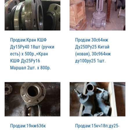
Продам:Кран КШФ
Продам 30с64нж
Ду15Ру40 18шт (ручки
Ду250Ру25 Китай
есть) х 500р.,+Кран
(новая), 30с964нж
КШФ Ду25Ру16
ду100ру25 1шт.
Маршал 2шт. х 800р.
Продам:19нж63бк
Продам:15кч18п:ду25-