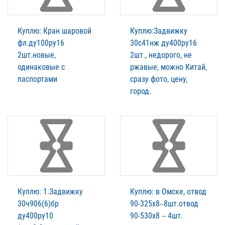
Куплю: Кран шаровой
Куплю:Задвижку
фл.ду100ру16
30с41нж ду400ру16
2шт.новые,
2шт., недорого, не
одинаковые с
ржавые, можно Китай,
паспортами
сразу фото, цену,
город.
Куплю: 1.Задвижку
Куплю: в Омске, отвод
30ч906(6)бр
90-325х8--8шт.отвод
ду400ру10
90-530х8 -- 4шт.