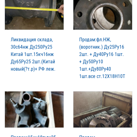
Ликвидация склада,
Продам:фл.НЖ,
30с64нж Ду250Ру25
(воротник.) Ду25Ру16
Китай 1шт.15кч16нж
2шт. + Ду40Ру16 1шт.
Ду65Ру25 2шт.(Китай
+ Ду50Ру10
новый(?т.р)+ РФ леж.
1шт.+Ду80Ру40
1шт.все ст.12Х18Н10Т