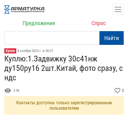
Предложения
Спрос
Найти
8 ноября 2023 г. в 08:37
Куплю
Куплю:1.Задвижку 30с41нж​
ду150ру16 2шт.Китай, фо​то сразу, с
ндс
visibility
favorite_border
3.5k
2
Контакты доступны только зарегистрированным
пользователям