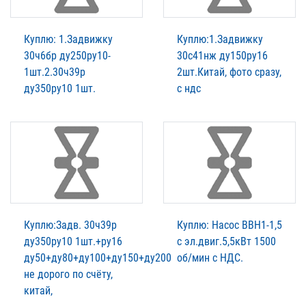
Куплю: 1.Задвижку
Куплю:1.Задвижку
30ч6бр ду250ру10-
30с41нж ду150ру16
1шт.2.30ч39р
2шт.Китай, фото сразу,
ду350ру10 1шт.
с ндс
Куплю:Задв. 30ч39р
Куплю: Насос ВВН1-1,5
ду350ру10 1шт.+ру16
с эл.двиг.5,5кВт 1500
ду50+ду80+ду100+ду150+ду200
об/мин с НДС.
не дорого по счёту,
китай,