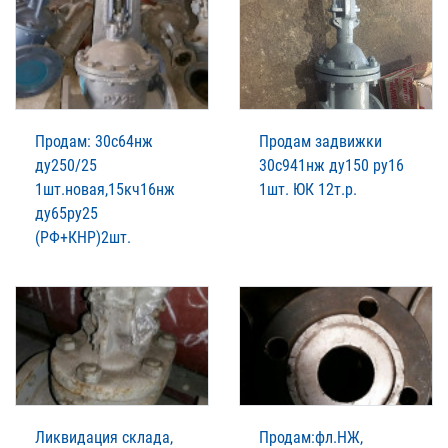
Продам: 30с64нж
Продам задвижки
ду250/25
30с941нж ду150 ру16
1шт.новая,15кч16нж
1шт. ЮК 12т.р.
ду65ру25
(РФ+КНР)2шт.
Ликвидация склада,
Продам:фл.НЖ,