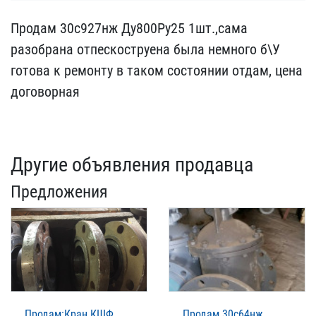
Продам 30с927нж Ду800Ру​25 1шт.,сама
разобрана ​отпескоструена была нем​ного б\У
готова к ремонт​у в таком состоянии отда​м, цена
договорная
Другие объявления продавца
Предложения
Продам:Кран КШФ
Продам 30с64нж