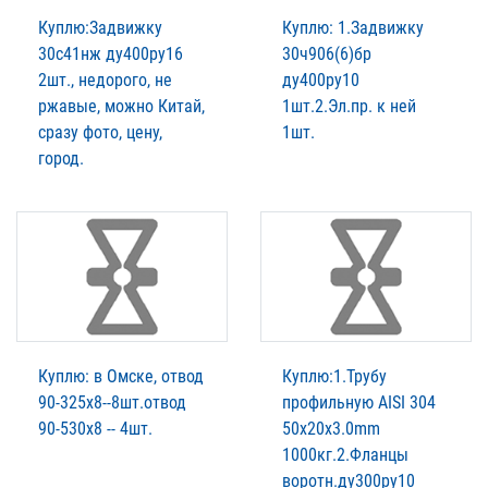
Куплю:Задвижку
Куплю: 1.Задвижку
30с41нж ду400ру16
30ч906(6)бр
2шт., недорого, не
ду400ру10
ржавые, можно Китай,
1шт.2.Эл.пр. к ней
сразу фото, цену,
1шт.
город.
Куплю: в Омске, отвод
Куплю:1.Трубу
90-325х8--8шт.отвод
профильную AISI 304
90-530х8 -- 4шт.
50х20х3.0mm
1000кг.2.Фланцы
воротн.ду300ру10