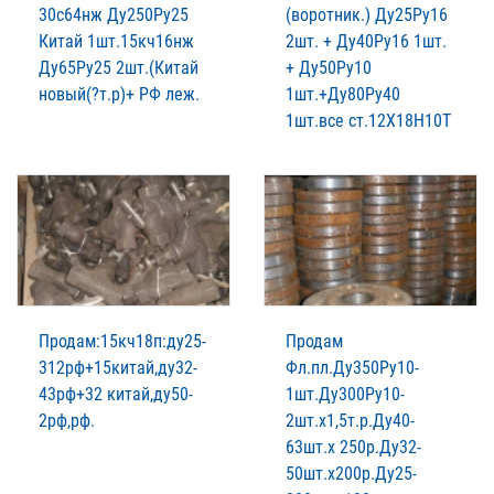
30с64нж Ду250Ру25
(воротник.) Ду25Ру16
Китай 1шт.15кч16нж
2шт. + Ду40Ру16 1шт.
Ду65Ру25 2шт.(Китай
+ Ду50Ру10
новый(?т.р)+ РФ леж.
1шт.+Ду80Ру40
1шт.все ст.12Х18Н10Т
Продам:15кч18п:ду25-
Продам
312рф+15китай,ду32-
Фл.пл.Ду350Ру10-
43рф+32 китай,ду50-
1шт.Ду300Ру10-
2рф,рф.
2шт.х1,5т.р.Ду40-
63шт.х 250р.Ду32-
50шт.х200р.Ду25-