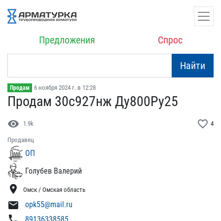
Предложения
Спрос
Найти
6 ноября 2024 г. в 12:28
Продам
Продам 30с927нж Ду800Ру2​5
visibility
favorite_border
1.9k
4
Продавец
ОП
Голубев Валерий
location_on
Омск / Омская область
mail
opk55@mail.ru
phone
89136338585