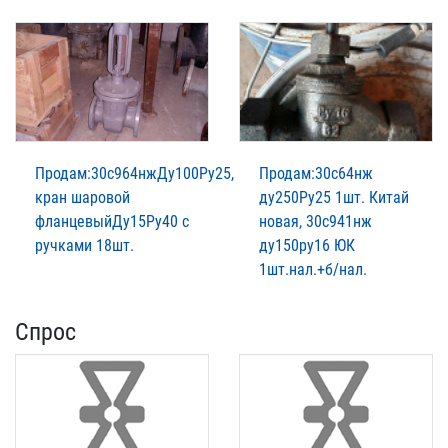
Продам:30с964нжДу100Ру25,
Продам:30с64нж
кран шаровой
ду250Ру25 1шт. Китай
фланцевыйДу15Ру40 с
новая, 30с941нж
ручками 18шт.
ду150ру16 ЮК
1шт.нал.+б/нал.
Спрос