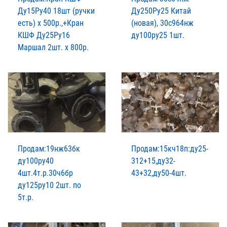
Ду15Ру40 18шт (ручки
Ду250Ру25 Китай
есть) х 500р.,+Кран
(новая), 30с964нж
КШФ Ду25Ру16
ду100ру25 1шт.
Маршал 2шт. х 800р.
Продам:19нж63бк
Продам:15кч18п:ду25-
ду100ру40
312+15,ду32-
4шт.4т.р.30ч6бр
43+32,ду50-4шт.
ду125ру10 2шт. по
5т.р.