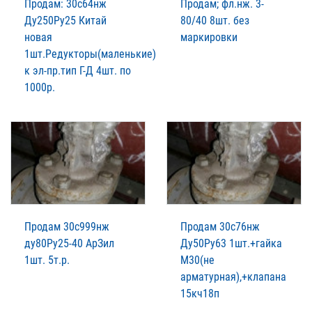
Продам: 30с64нж
Продам; фл.нж. 3-
Ду250Ру25 Китай
80/40 8шт. без
новая
маркировки
1шт.Редукторы(маленькие)
к эл-пр.тип Г-Д 4шт. по
1000р.
Продам 30с999нж
Продам 30с76нж
ду80Ру25-40 АрЗил
Ду50Ру63 1шт.+гайка
1шт. 5т.р.
М30(не
арматурная),+клапана
15кч18п