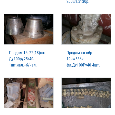
200шт.х130р.
Продам:15с22(18)нж
Продам кл.обр.
Ду100ру25/40-
19нж63бк
1шт.нал.+б/нал.
фл.Ду100Ру40 4шт.