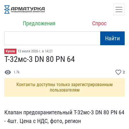
Предложения
Спрос
Найти
13 июля 2026 г. в 14:21
Куплю
Т-32мс-3 DN 80 PN 64
visibility
favorite_border
1.7k
2
Контакты доступны только зарегистрированным
пользователям
Клапан предохранительный​ Т-32мс-3 DN 80 PN 64
- ​4шт. Цена с НДС, фото, р​егион