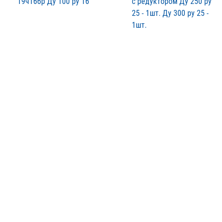
19ч16бр Ду 100 ру 16
с редуктором Ду 250 ру
25 - 1шт. Ду 300 ру 25 -
1шт.