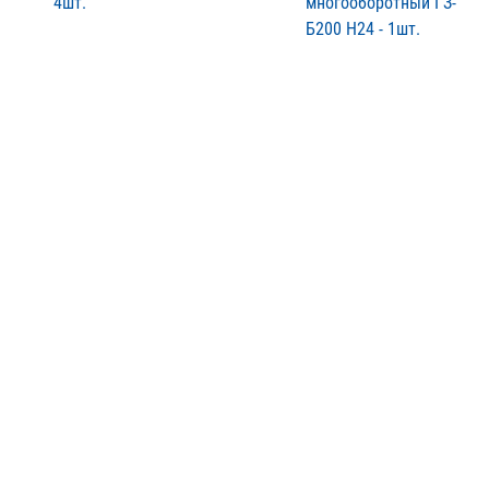
4шт.
многооборотный ГЗ-
Б200 Н24 - 1шт.