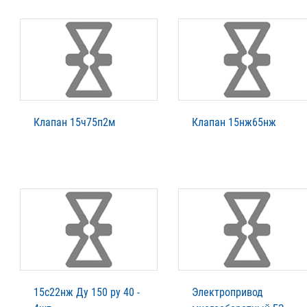
Клапан 15ч75п2м
Клапан 15нж65нж
15с22нж Ду 150 ру 40 -
Электропривод