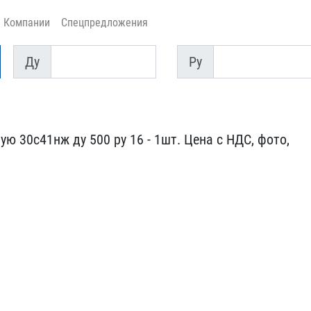
Компании
Спецпредложения
Ду
Py
Ду
Py
ю 30с41н​ж ду 500 ру 16 - 1шт. Ц​ена с НДС, фото,