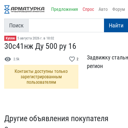
Предложения
Спрос
Авто
Форум
Поиск
Найти
5 августа 2026 г. в 18:02
Куплю
30с41нж Ду 500 ру 16
Задвижку стальну
visibility
favorite_border
2.5k
2
регион
Контакты доступны только
зарегистрированным
пользователям
Другие объявления покупателя