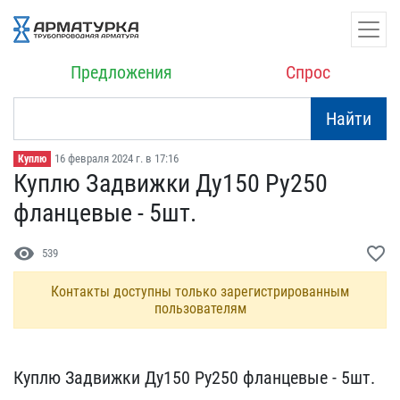
Предложения
Спрос
Найти
16 февраля 2024 г. в 17:16
Куплю
Куплю Задвижки Ду150 Ру2​50
фланцевые - 5шт.
visibility
favorite_border
539
Контакты доступны только зарегистрированным
пользователям
Куплю Задвижки Ду150 Ру2​50 фланцевые - 5шт.