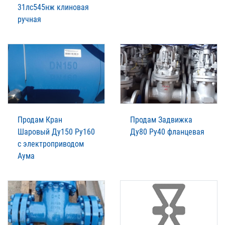
31лс545нж клиновая
ручная
Продам Кран
Продам Задвижка
Шаровый Ду150 Ру160
Ду80 Ру40 фланцевая
с электроприводом
Аума