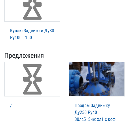
Куплю Задвижки Ду80
Ру100 - 160
Предложения
/
Продам Задвижку
Ду250 Ру40
30лс515нж хл1 с коф