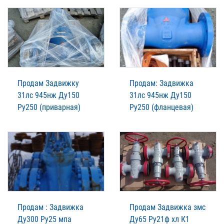
Продам Задвижку
Продам: Задвижка
31лс 945нж Ду150
31лс 945нж Ду150
Ру250 (приварная)
Ру250 (фланцевая)
Продам : Задвижка
Продам Задвижка змс
Ду300 Ру25 мпа
Ду65 Ру21ф хл К1