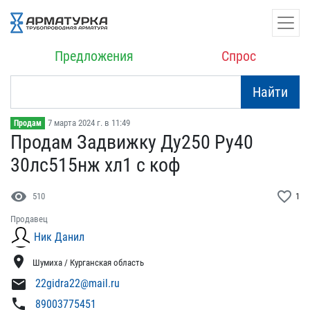
Предложения
Спрос
Найти
7 марта 2024 г. в 11:49
Продам
Продам Задвижку Ду250 Ру​40
30лс515нж хл1 с коф
visibility
favorite_border
510
1
Продавец
Ник Данил
location_on
Шумиха / Курганская область
mail
22gidra22@mail.ru
phone
89003775451