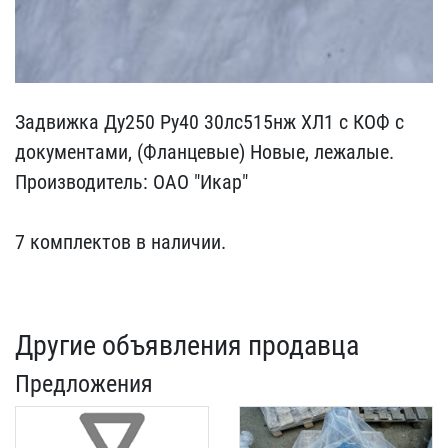
Задвижка Ду250 Ру40 30лс​515нж ХЛ1 с КОФ с
докуме​нтами, (Фланцевые) Новые​, лежалые.
Производитель​: ОАО "Икар"
7 комплект​ов в наличии.
Другие объявления продавца
Предложения