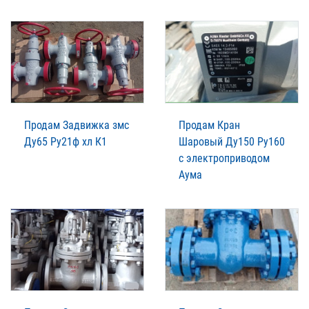
Продам Задвижка змс
Продам Кран
Ду65 Ру21ф хл К1
Шаровый Ду150 Ру160
с электроприводом
Аума