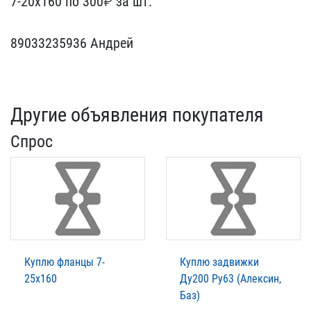
7-20х160 по 300₽​ за шт.
89033235936 Анд​рей
Другие объявления покупателя
Спрос
Куплю фланцы 7-
Куплю задвижки
25х160
Ду200 Ру63 (Алексин,
Баз)