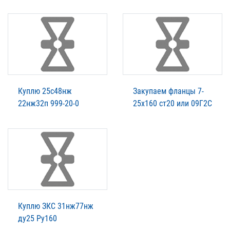
Куплю 25с48нж
Закупаем фланцы 7-
22нж32п 999-20-0
25х160 ст20 или 09Г2С
Куплю ЗКС 31нж77нж
ду25 Ру160