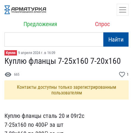
Предложения
Спрос
Найти
9 апреля 2024 г. в 16:09
Куплю
Куплю фланцы 7-25х160 7-​20х160
visibility
favorite_border
665
1
Контакты доступны только зарегистрированным
пользователям
Куплю фланцы сталь 20 и ​09г2с
7-25х160 по 400₽ ​за шт