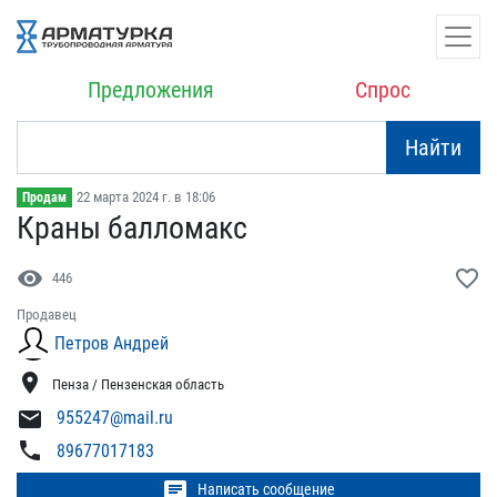
Предложения
Спрос
Найти
22 марта 2024 г. в 18:06
Продам
Краны балломакс
visibility
favorite_border
446
Продавец
Петров Андрей
location_on
Пенза / Пензенская область
mail
955247@mail.ru
phone
89677017183
chat
Написать сообщение