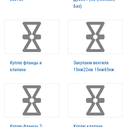
Баз)
Куплю фланцы и
Закупаем вентиля
клапана
15нж22нж 15нж65нж
Куплю фланцы 7-
Куплю клапана