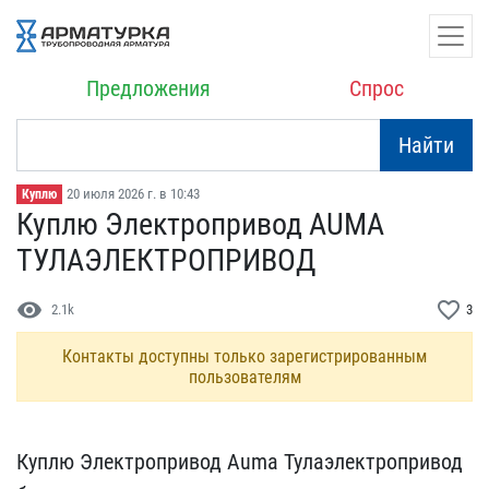
Предложения
Спрос
Найти
20 июля 2026 г. в 10:43
Куплю
Куплю Электропривод AUMA​
ТУЛАЭЛЕКТРОПРИВОД
visibility
favorite_border
2.1k
3
Контакты доступны только зарегистрированным
пользователям
Куплю Электропривод Auma​ Тулаэлектропривод