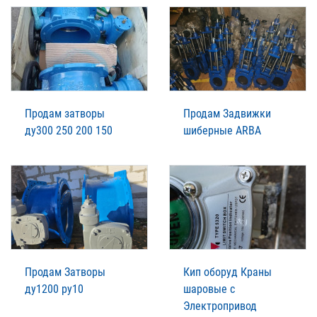
Продам затворы
Продам Задвижки
ду300 250 200 150
шиберные ARBA
Продам Затворы
Кип оборуд Краны
ду1200 ру10
шаровые с
Электропривод