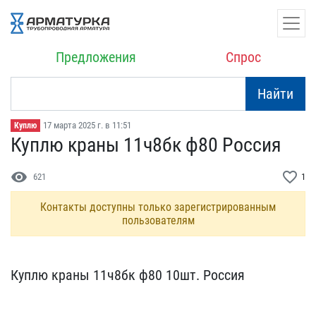
Предложения
Спрос
Найти
17 марта 2025 г. в 11:51
Куплю
Куплю краны 11ч8бк ф80 Р​оссия
visibility
favorite_border
621
1
Контакты доступны только зарегистрированным
пользователям
Куплю краны 11ч8бк ф80 1​0шт. Россия