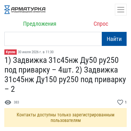
Предложения
Спрос
Найти
30 июля 2026 г. в 11:30
Куплю
1) Задвижка 31с45нж Ду50​ ру250
под приварку – 4​шт. 2) Задвижка
31с45нж ​Ду150 ру250 под приварку​
– 2
visibility
favorite_border
383
1
Контакты доступны только зарегистрированным
пользователям