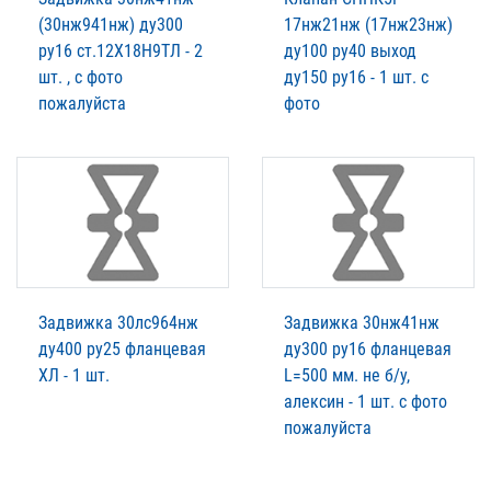
(30нж941нж) ду300
17нж21нж (17нж23нж)
ру16 ст.12Х18Н9ТЛ - 2
ду100 ру40 выход
шт. , с фото
ду150 ру16 - 1 шт. с
пожалуйста
фото
Задвижка 30лс964нж
Задвижка 30нж41нж
ду400 ру25 фланцевая
ду300 ру16 фланцевая
ХЛ - 1 шт.
L=500 мм. не б/у,
алексин - 1 шт. с фото
пожалуйста