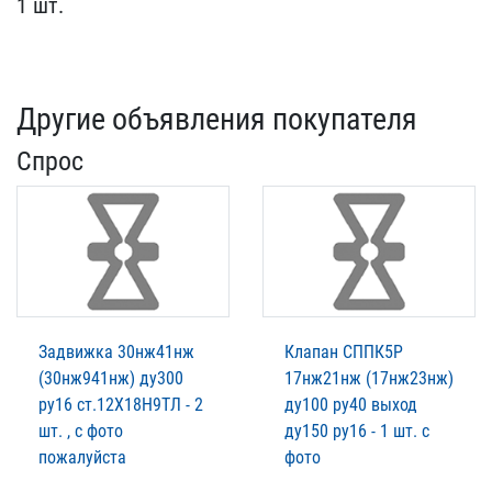
1 ш​т.
Другие объявления покупателя
Спрос
Задвижка 30нж41нж
Клапан СППК5Р
(30нж941нж) ду300
17нж21нж (17нж23нж)
ру16 ст.12Х18Н9ТЛ - 2
ду100 ру40 выход
шт. , с фото
ду150 ру16 - 1 шт. с
пожалуйста
фото