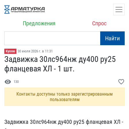
Предложения
Спрос
Найти
30 июля 2026 г. в 11:31
Куплю
Задвижка 30лс964нж ду400​ ру25
фланцевая ХЛ - 1 ш​т.
visibility
favorite_border
130
Контакты доступны только зарегистрированным
пользователям
Задвижка 30лс964нж ду400​ ру25 фланцевая ХЛ -