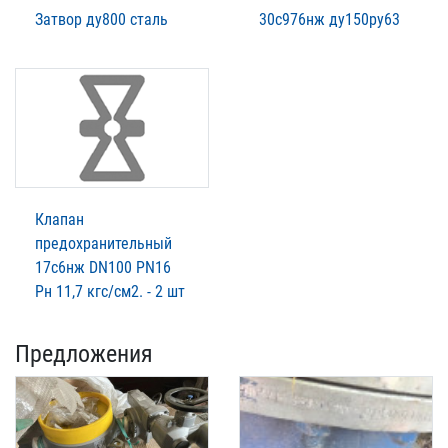
Затвор ду800 сталь
30с976нж ду150ру63
Клапан
предохранительный
17с6нж DN100 PN16
Рн 11,7 кгс/см2. - 2 шт
Предложения