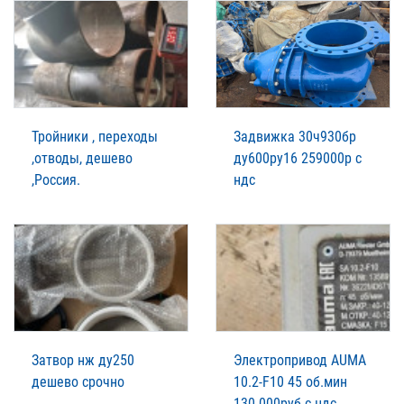
Тройники , переходы
Задвижка 30ч930бр
,отводы, дешево
ду600ру16 259000р с
,Россия.
ндс
Затвор нж ду250
Электропривод AUMA
дешево срочно
10.2-F10 45 об.мин
130.000руб с ндс