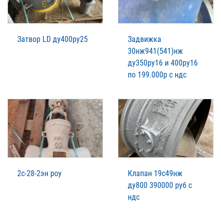
Затвор LD ду400ру25
Задвижка
30нж941(541)нж
ду350ру16 и 400ру16
по 199.000р с ндс
2с-28-2эн роу
Клапан 19с49нж
ду800 390000 руб с
ндс