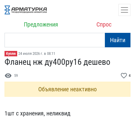
Предложения
Спрос
Найти
24 июля 2026 г. в 08:11
Куплю
Фланец нж ду400ру16 деше​во
visibility
favorite_border
59
4
Объявление неактивно
1шт с хранения, неликвид