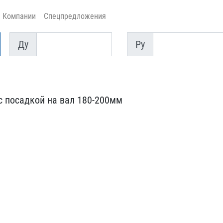
Компании
Спецпредложения
Ду
Py
Ду
Py
с посадко​й на вал 180-200мм