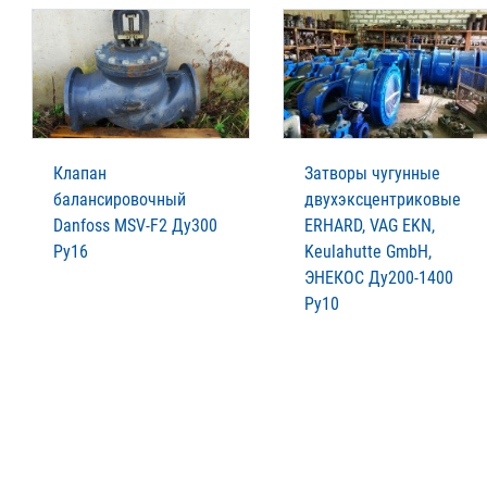
Клапан
Затворы чугунные
балансировочный
двухэксцентриковые
Danfoss MSV-F2 Ду300
ERHARD, VAG EKN,
Ру16
Keulahutte GmbH,
ЭНЕКОС Ду200-1400
Ру10