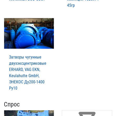
45гр
Затворы чугунные
двухэксцентриковые
ERHARD, VAG EKN,
Keulahutte GmbH,
ЭНЕКОС Ду200-1400
Ру10
Спрос