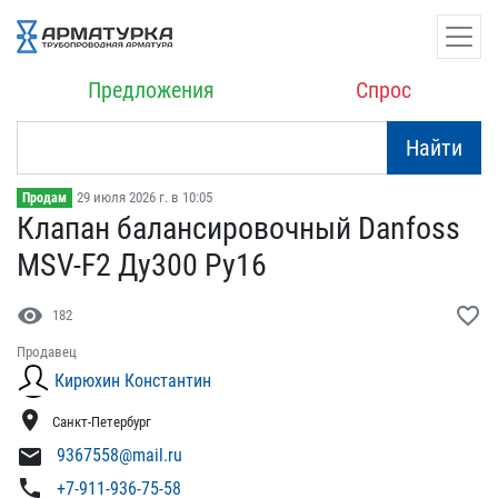
Предложения
Спрос
Найти
29 июля 2026 г. в 10:05
Продам
Клапан балансировочный D​anfoss
MSV-F2 Ду300 Ру16
visibility
favorite_border
182
Продавец
Кирюхин Константин
location_on
Санкт-Петербург
mail
9367558@mail.ru
phone
+7-911-936-75-58