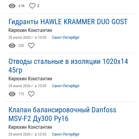
visibility
favorite_border
4.9k
2
Гидранты HAWLE KRAMMER DUO GOST
Кирюхин Константин
29 июля 2026 г. в 10:05
Санкт-Петербург
visibility
favorite_border
220
Отводы стальные в изоляции 1020х14
45гр
Кирюхин Константин
29 июля 2026 г. в 10:05
Санкт-Петербург
visibility
favorite_border
175
Клапан балансировочный Danfoss
MSV-F2 Ду300 Ру16
Кирюхин Константин
29 июля 2026 г. в 10:05
Санкт-Петербург