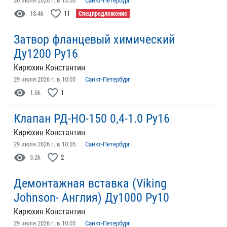
30 июля 2026 г. в 13:00
Санкт-Петербург
visibility
favorite_border
18.4k
11
Спецпредложение
Затвор фланцевый химический
Ду1200 Ру16
Кирюхин Константин
29 июля 2026 г. в 10:05
Санкт-Петербург
visibility
favorite_border
1.6k
1
Клапан РД-НО-150 0,4-1.0 Ру16
Кирюхин Константин
29 июля 2026 г. в 10:05
Санкт-Петербург
visibility
favorite_border
3.2k
2
Демонтажная вставка (Viking
Johnson- Англия) Ду1000 Ру10
Кирюхин Константин
29 июля 2026 г. в 10:05
Санкт-Петербург