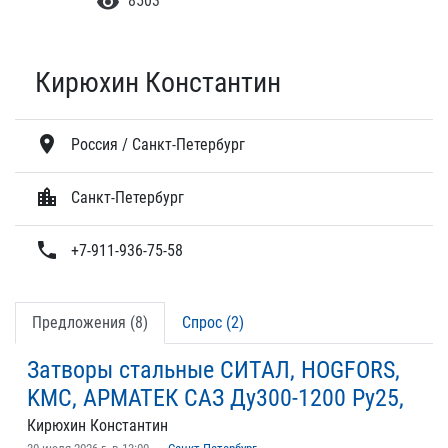
visibility
8503
Кирюхин Константин
location_on
Россия / Санкт-Петербург
location_city
Санкт-Петербург
phone
+7-911-936-75-58
Предложения (8)
Спрос (2)
Затворы стальные СИТАЛ, HOGFORS,
KMC, АРМАТЕК САЗ Ду300-1200 Ру25,
Кирюхин Константин