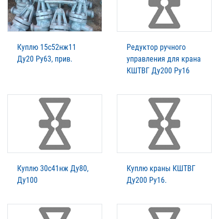
Куплю 15с52нж11
Редуктор ручного
Ду20 Ру63, прив.
управления для крана
КШТВГ Ду200 Ру16
Куплю 30с41нж Ду80,
Куплю краны КШТВГ
Ду100
Ду200 Ру16.