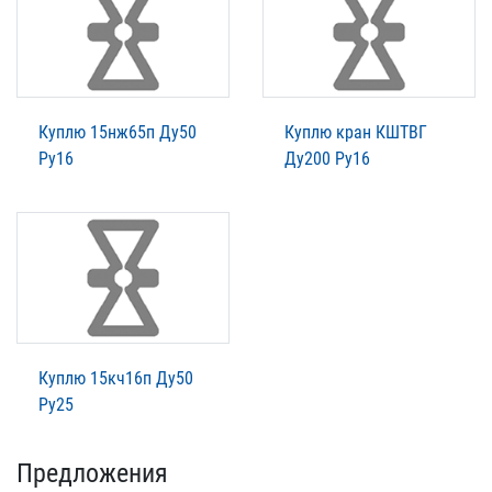
Куплю 15нж65п Ду50
Куплю кран КШТВГ
Ру16
Ду200 Ру16
Куплю 15кч16п Ду50
Ру25
Предложения