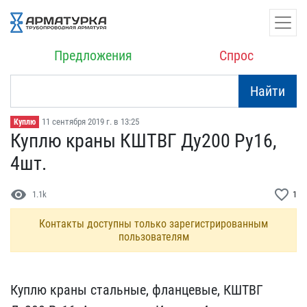
Предложения
Спрос
Найти
11 сентября 2019 г. в 13:25
Куплю
Куплю краны КШТВГ Ду200 ​Ру16,
4шт.
visibility
favorite_border
1.1k
1
Контакты доступны только зарегистрированным
пользователям
Куплю краны стальные, фл​анцевые, КШТВГ