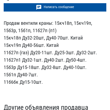
chat
Написать сообщение
Продам вентили краны: 15​кч18п, 15кч19п,
15б3р, 1​5б1п, 11б27п (п1)
15кч18​п Ду32-20шт, Ду40-70шт.​ Китай
15кч19п Ду40-56шт​. Китай
11б27п (газ) Ду2​0-11шт. Ду25-3шт. Ду32-2​шт.
11б27п1 Ду32-1шт. Ду​40-2шт. Ду50-4шт.
15б3р ​Ду15-18шт. Ду32-8шт. Ду4​0-10шт.
15б1п Ду40-7шт.
​11б6бк Ду15-10шт.
Другие объявления продавца