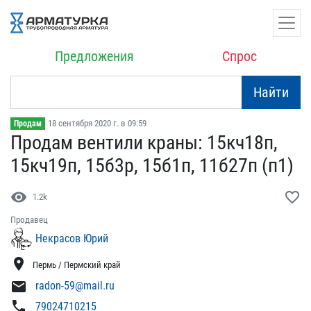
Предложения
Спрос
Найти
18 сентября 2020 г. в 09:59
Продам
Продам вентили краны: 15​кч18п,
15кч19п, 15б3р, 1​5б1п, 11б27п (п1)
visibility
favorite_border
1.2k
Продавец
Некрасов Юрий
location_on
Пермь / Пермский край
mail
radon-59@mail.ru
phone
79024710215