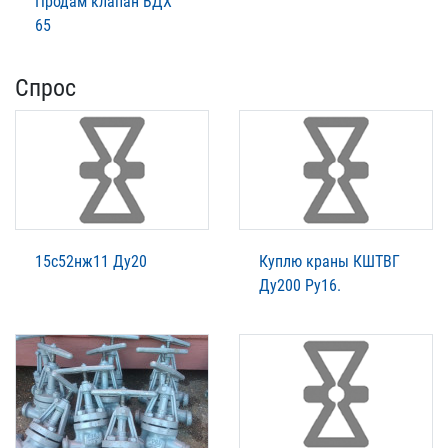
Продам клапан ВДХ
65
Спрос
15с52нж11 Ду20
Куплю краны КШТВГ
Ду200 Ру16.