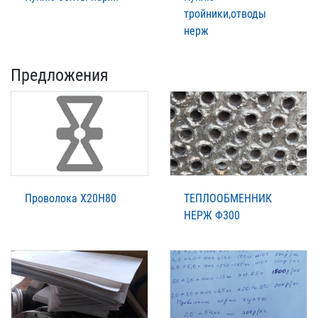
тройники,отводы
нерж
Предложения
Проволока Х20Н80
ТЕПЛООБМЕННИК
НЕРЖ Ф300