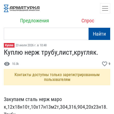
Предложения
Спрос
Найти
23 июля 2026 г. в 10:48
Куплю
Куплю нерж трубу,лист,кр​угляк.
visibility
favorite_border
10.3k
9
Контакты доступны только зарегистрированным
пользователям
Закупаем сталь нерж маро​
к,12х18н10т,10х17н13м2т,​304,316,904,20х23н18.