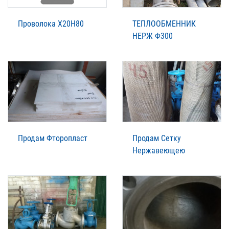
Проволока Х20Н80
ТЕПЛООБМЕННИК
НЕРЖ Ф300
Продам Фторопласт
Продам Сетку
Нержавеющею