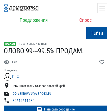
Предложения
Спрос
Найти
18 июня 2025 г. в 10:41
Продам
ОЛОВО 99---99.5% ПРОДАМ.
visibility
favorite_border
1.4k
8
Продавец
П. Ф.
location_on
Невинномысск / Ставропольский край
mail
polyakhov78@yandex.ru
phone
89614611480
chat
Написать сообщение