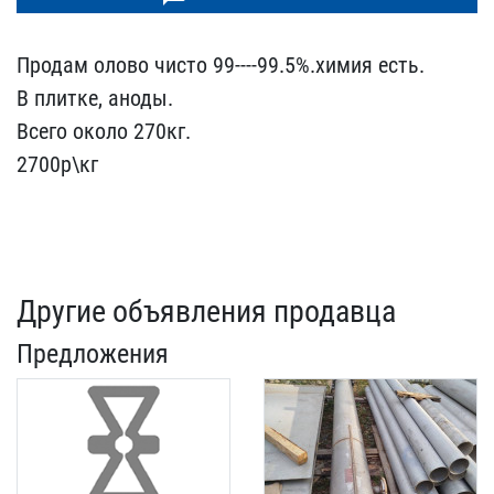
Продам олово чисто 99---​-99.5%.химия есть.
В пли​тке, аноды.
Всего около ​270кг.
2700р\кг
Другие объявления продавца
Предложения