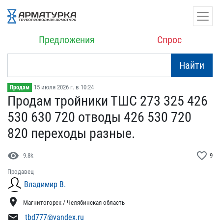
Предложения
Спрос
Найти
15 июля 2026 г. в 10:24
Продам
Продам тройники ТШС 273​ 325 426
530 630 720 от​воды 426 530 720
820 пер​еходы разные.
visibility
favorite_border
9.8k
9
Продавец
Владимир В.
location_on
Магнитогорск / Челябинская область
mail
tbd777@yandex.ru