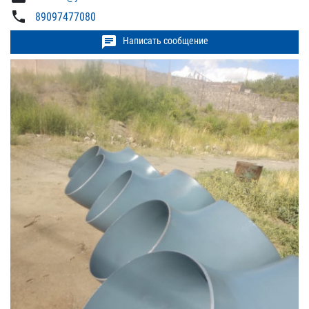
phone
89097477080
chat
Написать сообщение