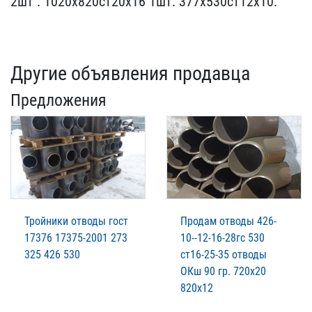
2шт . 1020х820ст20х16​ 1шт. 377х530ст12х10.
Другие объявления продавца
Предложения
Тройники отводы гост
Продам отводы 426-
17376 17375-2001 273
10--12-16-28гс 530
325 426 530
ст16-25-35 отводы
ОКш 90 гр. 720х20
820х12