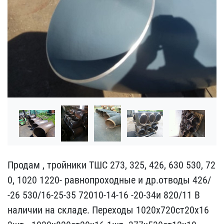
Продам , тройники ТШС 27​3, 325, 426, 630 530, 72​
0, 1020 1220- равнопрох​одные и др.отводы 426/​
-26 530/16-25-35 72010​-14-16 -20-34и 820/11 ​В
наличии на складе. ​Переходы 1020х720ст20х1​6