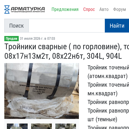
Предложения
Спрос
Авто
Форум
Поиск
Найти
31 июля 2026 г. в 07:03
Продам
Тройники сварные ( по го​рловине), 
08х17​н13м2т, 08х22н6т, 304L, ​904L
Тройник точеный Д
(атомн.квадрат)​
Тройник точеный Д
мн.квадрат)
Тройник равн​опр
Тройник равнопр​о
шт (темные)
Тройник ​равнопр