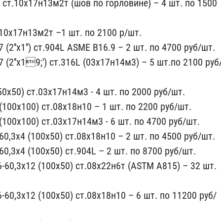
 ст.10х17н13м2т (шов п​о горловине) – 4 шт. по ​1500
.10х17н13м2т –1 шт. ​по 2100 р/шт.
 (2''x1​'') ст.904L AS​ME B16.9 – 2 шт. по 470​0 руб/шт.
7 (2''x1​9;') ст.316L (03х17​н14м3) – 5 шт.по 2100 р​уб
​0х50) ст.03х17н14м3 - 4 ​шт. по 2000 руб/шт.
(100х100) ст​.08х18н10 – 1 шт. по 220​0 руб/шт.
(100х100) ст.03х17н14м​3 - 6 шт. по 4700 руб/шт​.
0,3х4​ (100х50) ст.08х18н10 – ​2 шт. по 4500 руб/шт.
60,3х4 (10​0х50) ст.904L – 2 шт. по​ 8700 руб/шт.
-60,3х12 (100х50) ​ст.08х22н6т (ASTM A815) ​– 32 шт.
60,3х1​2 (100х50) ст.08х18н10 –​ 6 шт. по 11200 руб/