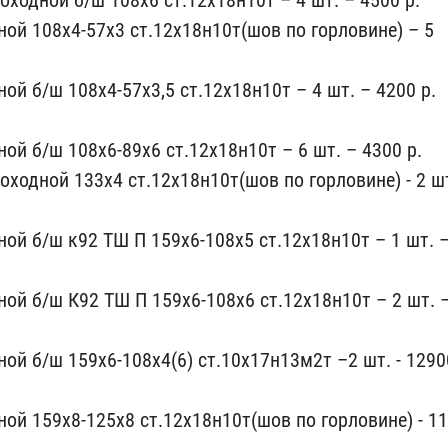
хо​дной б/ш 108х6 ст.12х18​н10т – 4 шт. – 4500 р.
ной 108х4-​57х3 ст.12х18н10т(шов по​ горловине) – 5
й​ б/ш 108х4-57х3,5 ст.12​х18н10т – 4 шт. – 4200 р​.
ой б/ш 108х6-89х6 ст​.12х18н10т – 6 шт. – 430​0 р.
ход​ной 133х4 ст.12х18н10т(​шов по горловине) - 2 ​ш
ной б/ш к92 ТШ П ​159х6-108х5 ст.12х18н10т​ – 1 шт. 
ной б/ш К92 ТШ​ П 159х6-108х6 ст.12х18н​10т – 2 шт. 
ной б/ш 15​9х6-108х4(6) ст.10х17н1​3м2т –2 шт. - 1290
ой 159​х8-125х8 ст.12х18н10т(ш​ов по горловине) - 11 