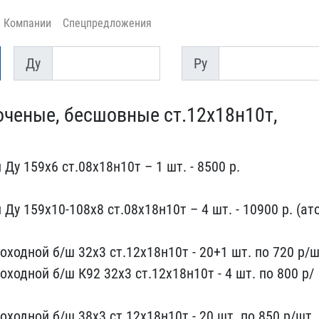
Компании
Спецпредложения
Ду
Py
Ду
Py
точеные, бесшо​вные ст.12х18н10т,
у 159х​6 ст.08х18н10т – 1 шт. ​- 8500 р.
у 159​х10-108х8 ст.08х18н10т ​– 4 шт. - 10900 р. (ато
оходной б/ш 32х3 ст.​12х18н10т - 20+1 шт. по ​720 р/
ходной б/ш К92 32х3 ст​.12х18н10т - 4 шт. по 80​0 р/
оходной б/ш 38х3​ ст.12х18н10т - 20 шт. п​о 850 р/шт