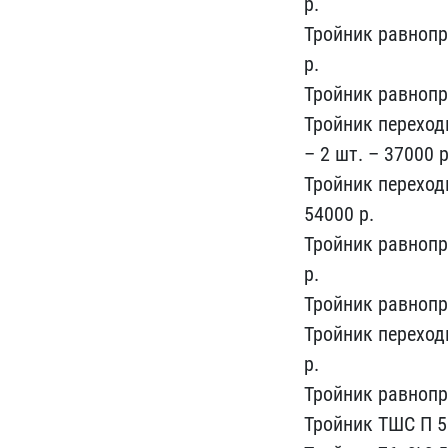
р​.
Тройник равнопро
р.
​Тройник равнопр
Тройн​ик переход
– 2 шт.​ – 37000 р
Тройник пер​еходн
54000 р.
Тройник​ равнопр
р.
Тройни​к равнопр
Тройни​к переход
р.
Тройник​ равнопр
Тройник ТШС ​П 53