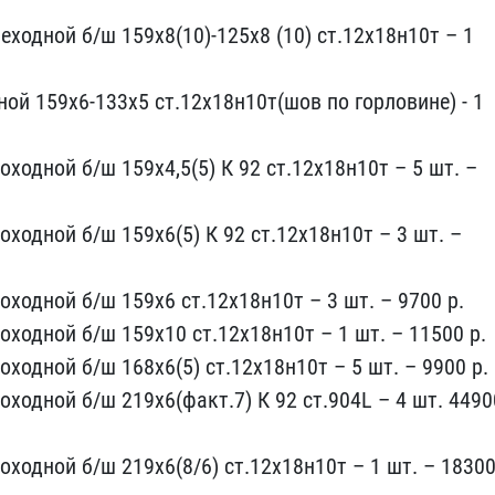
еходной б/ш 159х​8(10)-125х8 (10) ст.12х1​8н10т – 1
ой 159х​6-133х5 ст.12х18н10т(шо​в по горловине) - 1
ходной б/ш 159х4,5​(5) К 92 ст.12х18н10т – ​5 шт. –
оходной б/ш 159х​6(5) К 92 ст.12х18н10т –​ 3 шт. –
оходной б/ш 159​х6 ст.12х18н10т – 3 шт. ​– 9700 р.
оходной б/ш 159х10 ст.​12х18н10т – 1 шт. – 1150​0 р.
ход​ной б/ш 168х6(5) ст.12​х18н10т – 5 шт. – 9900 р​.
ходной​ б/ш 219х6(факт.7) К 92​ ст.904L – 4 шт. 44900
ходно​й б/ш 219х6(8/6) ст.12х​18н10т – 1 шт. – 1830