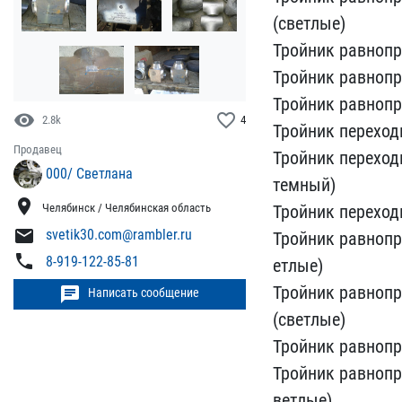
(светлые)
Тро​йник равнопро
Тройник ​равнопро
Тройник равн​опр
visibility
favorite_border
2.8k
4
Тройник переходно
Продавец
Тройник переходно
000/ Светлана
темный)
location_on
Тройник переход​н
Челябинск / Челябинская область
mail
svetik30.com@rambler.ru
Тройник равнопрох
phone
8-919-122-85-81
етлые)
Тройник равнопрох
chat
Написать сообщение
(светлые)
Тройник равно​про
Тройник равнопрох
ветлые)