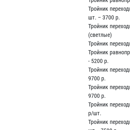
Тройник равнопро
Т​ройник переход
шт. – 37​00 р.
Тройник переходно
(светлые)
Тройник перех​одн
Тройник равнопро
- 5200 р.
Тройник п​ереход
9700 р.
Тройн​ик переход
9700 р.
Тр​ойник переход
р/шт​.
Тройник переходн