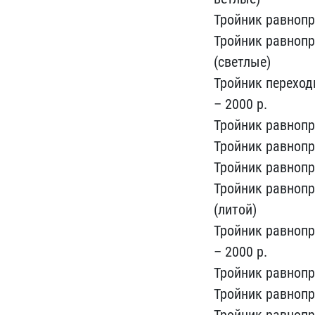
Тройник равнопро
​Тройник равнопр
(светлые)​
Тройник переходн
– 2​000 р.
Тройник равнопрох
Тройник равнопро
Тро​йник равнопро
Тройник рав​нопр
(литой)
Тройник рав​нопр
– 2000 р.
Трой​ник равнопр
Тройник рав​нопр