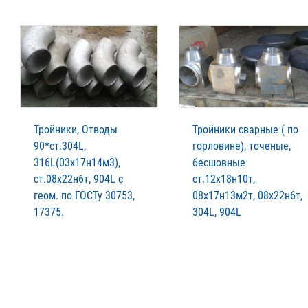
Тройники, Отводы
Тройники сварные ( по
90*ст.304L,
горловине), точеные,
316L(03х17н14м3),
бесшовные
ст.08х22н6т, 904L с
ст.12х18н10т,
геом. по ГОСТу 30753,
08х17н13м2т, 08х22н6т,
17375.
304L, 904L