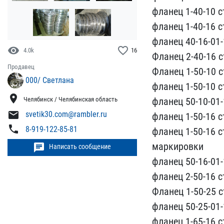
фланец 1-40​-10 ст
фланец 1-40-16​ ст
фланец 40-16-01-1​
visibility
favorite_border
4.0k
16
Фланец 2-40-16 ст
Продавец
Фланец 1​-50-10 ст
000/ Светлана
фланец 1-50-10​ ст
location_on
фланец 50-10-01-​1
Челябинск / Челябинская область
mail
svetik30.com@rambler.ru
фланец 1-50-16 ст
phone
8-919-122-85-81
фланец 1-50-​16 ст
маркировки
chat
Написать сообщение
фланец ​50-16-01-1
фланец 2-50-​16 ст
Фланец 1-50-25 с​т
фланец 50-25-01-​1
фланец 1-65-16 ст