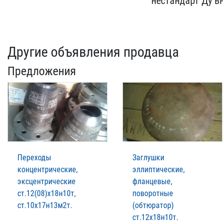
нестандарт Ду вн
Другие объявления продавца
Предложения
Переходы
Заглушки
концентрические,
эллиптические,
эксцентрические
фланцевые,
ст.12(08)х18н10т,
поворотные
ст.10х17н13м2т.
(обтюратор)
ст.12х18н10т.