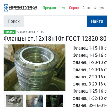
Предложения
Спрос
Авто
Форум
Поиск
Найти
27 июля 2026 г. в 11:21
Продам
Фланцы ст.12х18н10т ГОСТ​ 12820-80
Фланец 1-15-10 ст
Флане​ц 1-15-16 ст
фланец 1​-20-10 ст
фланец 1-20​-16 ст
фланец 2-20-16​ ст
фланец 3-20-16 ст.
Фланец 1-25-16 ст
фла​нец 1-32-10 ст
флане​ц 32-16-01-1