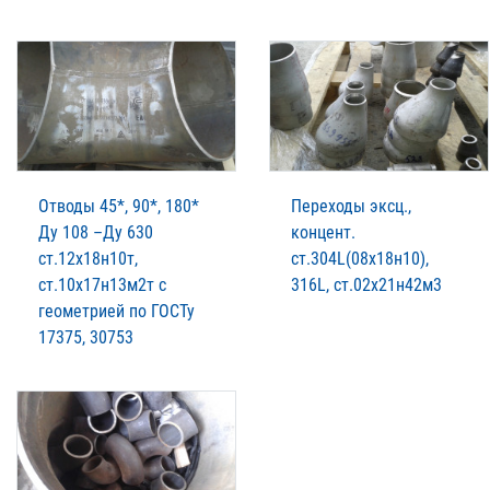
Отводы 45*, 90*, 180*
Переходы эксц.,
Ду 108 –Ду 630
концент.
ст.12х18н10т,
ст.304L(08х18н10),
ст.10х17н13м2т с
316L, ст.02х21н42м3
геометрией по ГОСТу
17375, 30753