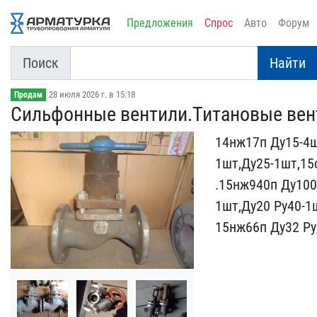
Предложения
Спрос
Авто
Форум
Поиск
Найти
28 июля 2026 г. в 15:18
Продам
Сильфонные вентили.Титан​овые вен
14нж17п Ду15-4ш
1шт,Ду25-1шт,15с
.15нж940п Ду100.
1шт,Ду20 Ру4​0-1
15нж66п Ду32 Ру