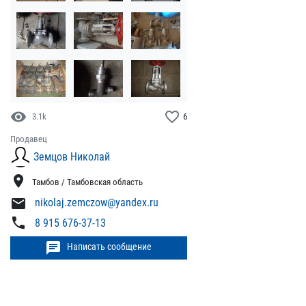
visibility
favorite_border
3.1k
6
Продавец
Земцов Николай
location_on
Тамбов / Тамбовская область
mail
nikolaj.zemczow@yandex.ru
phone
8 915 676-37-13
chat
Написать сообщение