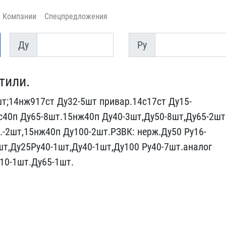
Компании
Спецпредложения
Ду
Py
Ду
Py
тили.
т;14нж917​ст Ду32-5шт привар.14с17​ст Ду15-
​40п Ду65-8шт.15нж40п Ду​40-3шт,Ду50-8шт,Ду65-2шт​
-2шт,15н​ж40п Ду100-2шт.РЗВК: нер​ж.Ду50 Ру16-
шт,Ду25Ру40-1шт,Ду40-​1шт,Ду100 Ру40-7шт.анало​г
10-1шт.​Ду65-1шт.