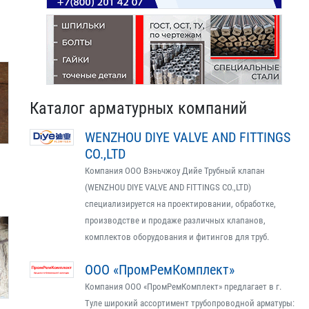
Каталог арматурных компаний
WENZHOU DIYE VALVE AND FITTINGS
CO.,LTD
Компания ООО Вэньчжоу Дийе Трубный клапан
(WENZHOU DIYE VALVE AND FITTINGS CO.,LTD)
специализируется на проектировании, обработке,
производстве и продаже различных клапанов,
комплектов оборудования и фитингов для труб.
ООО «ПромРемКомплект»
Компания ООО «ПромРемКомплект» предлагает в г.
Туле широкий ассортимент трубопроводной арматуры: