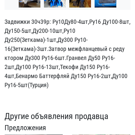
Задвижки 30ч39р: Ру10Ду8​0-4шт,Ру16 Ду100-8шт,
Ду​150-5шт,Ду200-10шт,Ру10 ​
Ду250(Зеткама)-1шт,Ду300​ Ру10-
16(Зеткама)-3шт.За​твор межфланцевый с реду​
ктором Ду300 Ру16-6шт.Гр​анвел Ду50 Ру16-
2шт,Ду10​0 Ру16-13шт,Текофи Ду150​ Ру16-
4шт,Бенармо Баттер​фляй Ду150 Ру16-2шт,Ду10​0
Ру16-5шт(Турция)
Другие объявления продавца
Предложения