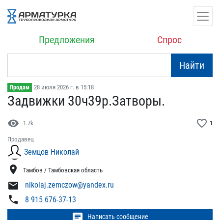
Предложения
Спрос
Найти
28 июля 2026 г. в 15:18
Продам
Задвижки 30ч39р.Затворы.
visibility
favorite_border
1.7k
1
Продавец
Земцов Николай
location_on
Тамбов / Тамбовская область
mail
nikolaj.zemczow@yandex.ru
phone
8 915 676-37-13
chat
Написать сообщение