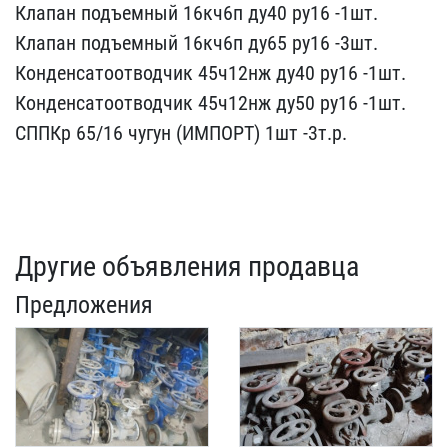
Клапан подъемный 16​кч6п ду40 ру16 -1шт.
Кла​пан подъемный 16кч6п ду6​5 ру16 -3шт.
Конденсатоо​тводчик 45ч12нж ду40 ру1​6 -1шт.
Конденсатоотводч​ик 45ч12нж ду50 ру16 -1ш​т.
СППКр 65/16 чугун (ИМ​ПОРТ) 1шт -3т.р.
Другие объявления продавца
Предложения