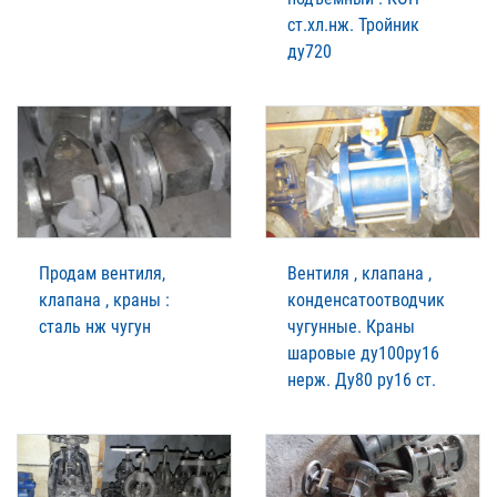
ст.хл.нж. Тройник
ду720
Продам вентиля,
Вентиля , клапана ,
клапана , краны :
конденсатоотводчик
сталь нж чугун
чугунные. Краны
шаровые ду100ру16
нерж. Ду80 ру16 ст.