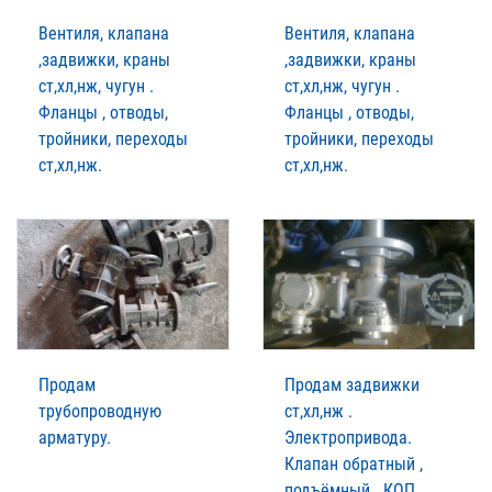
Вентиля, клапана
Вентиля, клапана
,задвижки, краны
,задвижки, краны
ст,хл,нж, чугун .
ст,хл,нж, чугун .
Фланцы , отводы,
Фланцы , отводы,
тройники, переходы
тройники, переходы
ст,хл,нж.
ст,хл,нж.
Продам
Продам задвижки
трубопроводную
ст,хл,нж .
арматуру.
Электропривода.
Клапан обратный ,
подъёмный . КОП