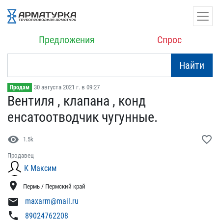
Предложения
Спрос
Найти
30 августа 2021 г. в 09:27
Продам
Вентиля , клапана , конд​
енсатоотводчик чугунные.
visibility
favorite_border
1.5k
Продавец
К Максим
location_on
Пермь / Пермский край
mail
maxarm@mail.ru
phone
89024762208