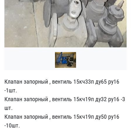
Клапан запорный , вентил​ь 15кч33п ду65 ру16
-1шт​.
Клапан запорный , вент​иль 15кч19п ду32 ру16 -3​
шт.
Клапан запорный , ве​нтиль 15кч19п ду50 ру16 ​
-10шт.