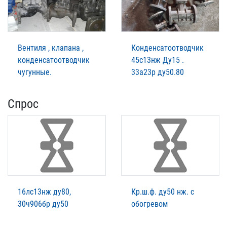
Вентиля , клапана ,
Конденсатоотводчик
конденсатоотводчик
45с13нж Ду15 .
чугунные.
33а23р ду50.80
Спрос
16лс13нж ду80,
Кр.ш.ф. ду50 нж. с
30ч906бр ду50
обогревом