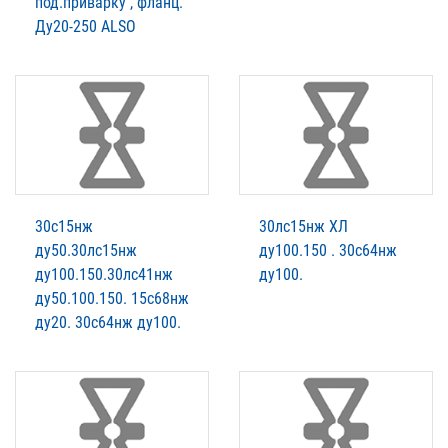
под.приварку , фланц.
Ду20-250 ALSO
30с15нж
30лс15нж ХЛ
ду50.30лс15нж
ду100.150 . 30с64нж
ду100.150.30лс41нж
ду100.
ду50.100.150. 15с68нж
ду20. 30с64нж ду100.