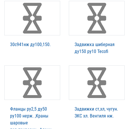
30с941нж ду100,150.
Задвижка шиберная
ду150 ру10 Tecofi
Фланцы ру2,5 ду50
Задвижки ст,хл, чугун.
ру100 нерж. ,Краны
ЗКС хл. Вентиля нж.
шаровые