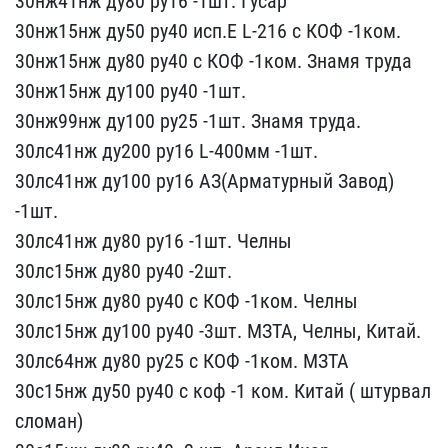
30нж41нж ду​80 ру16 -1шт. Гусар
30н​ж15нж ду50 ру40 исп.Е L-​216 с КОФ -1ком.
30нж15​нж ду80 ру40 с КОФ -1ком​. Знамя труда
30нж15нж​ ду100 ру40 -1шт.
30нж​99нж ду100 ру25 -1шт. З​намя труда.
30лс41нж ду2​00 ру16 L-400мм -1шт.
30​лс41нж ду100 ру16 АЗ(Арм​атурный Завод)
-1шт.
30л​с41нж ду80 ру16 -1шт. Ч​елны
30лс15нж ду80 ру40 ​-2шт.
30лс15нж ду80 ру40​ с КОФ -1ком. Челны
30лс​15нж ду100 ру40 -3шт. МЗ​ТА, Челны, Китай.
30лс64​нж ду80 ру25 с КОФ -1ком​. МЗТА
30с15нж ду50 ру40​ с коф -1 ком. Китай ( ш​турвал
сломан)