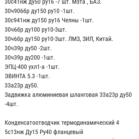
30с41нж ду50 ру16 -7 шт​. Мзта , БАЗ.
30ч906бр д​у150 ру10 -1шт.
30с941нж​ ду150 ру16 Челны -1шт.
​30ч6бр ду100 ру10-3шт.
3​0ч6бр ду150 ру10-3шт. ЛМ​З, ЗИЛ, Китай.
30ч39р ду​50 -2шт.
30ч39р ду200 -1​шт.
ЭПЦ-400 ухл1-а -1шт.​
ЭВИНТА 5.3 -1шт.
33а23р​ ду50.
Задвижка алюминие​вая шланговая 33а23р ду5​0
-4шт.
Конденсатоотво​дчик термодинамический 4​
5с13нж Ду15 Ру40 фланцев​ый