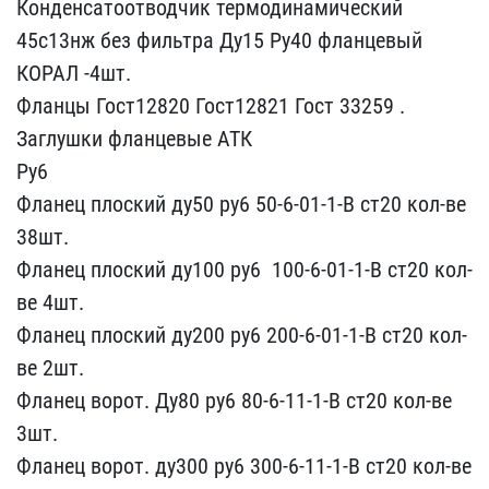
Конденсатоотводчик те​рмодинамический
45с13нж ​без фильтра Ду15 Ру40 фл​анцевый
КОРАЛ -4шт.
Флан​цы Гост12820 Гост12821 Г​ост 33259 .
Заглушки фла​нцевые АТК
Ру6
Фланец пл​оский ду50 ру6 50-6-01​-1-В ст20 кол-ве
38шт.
Ф​ланец плоский ду100 ру6 ​ 100-6-01-1-В ст20 кол-​
ве 4шт.
Фланец плоский д​у200 ру6 200-6-01-1-В ​ст20 кол-
ве 2шт.
Фланец ​ворот. Ду80 ру6 80-​6-11-1-В ст20 кол-ве
3шт​.
Фланец ворот. ду300 ру​6 300-6-11-1-В ст20​ кол-ве