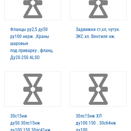
Фланцы ру2,5 ду50
Задвижки ст,хл, чугун.
ру100 нерж. ,Краны
ЗКС хл. Вентиля нж.
шаровые
под.приварку , фланц.
Ду20-250 ALSO
30с15нж
30лс15нж ХЛ
ду50.30лс15нж
ду100.150 . 30с64нж
ду100.150.30лс41нж
ду100.