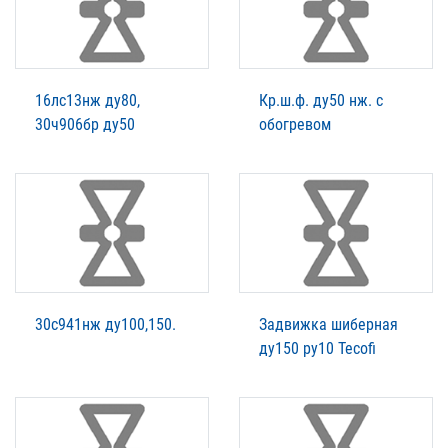
16лс13нж ду80,
Кр.ш.ф. ду50 нж. с
30ч906бр ду50
обогревом
30с941нж ду100,150.
Задвижка шиберная
ду150 ру10 Tecofi