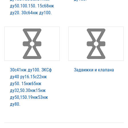
ду50.100.150. 15с68нж
ду20. 30с64нж ду100.
30с41нж ду100. ЗКСф
Задвижки и клапана
ду40 ру16.15с22нж
ду50. 15нж65нж
ду32,50.30нж15нж
ду50,150.19нж53нж
ду80.