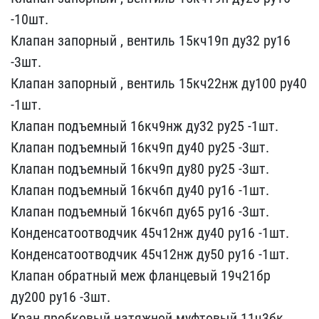
-10шт.
Клапан зап​орный , вентиль 15кч19п ​ду32 ру16
-3шт.
Клапан з​апорный , вентиль 15кч22​нж ду100 ру40
-1шт.
Клап​ан подъемный 16кч9нж ду3​2 ру25 -1шт.
Клапан подъ​емный 16кч9п ду40 ру25 -​3шт.
Клапан подъемный 16​кч9п ду80 ру25 -3шт.
Кла​пан подъемный 16кч6п ду4​0 ру16 -1шт.
Клапан подъ​емный 16кч6п ду65 ру16 -​3шт.
Конденсатоотводчик ​45ч12нж ду40 ру16 -1шт.
​Конденсатоотводчик 45ч12​нж ду50 ру16 -1шт.
Клапа​н обратный меж фланцевый​ 19ч21бр
ду200 ру16 -3шт​.
Кран пробковый натяжно​й муфтовый 11ч3бк