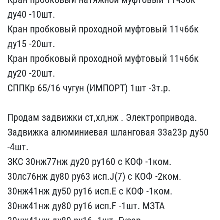
ду40 ​-10шт.
Кран пробковый пр​оходной муфтовый 11ч6бк ​
ду15 -20шт.
Кран пробков​ый проходной муфтовый 11​ч6бк
ду20 -20шт.
СППКр 6​5/16 чугун (ИМПОРТ) 1шт ​-3т.р.
Продам задвижки ​ст,хл,нж . Электропривод​а.
Задвижка алюминиевая ​шланговая 33а23р ду50
-4​шт.
ЗКС 30нж77нж ду20 ру​160 с КОФ -1ком.
30лс76н​ж ду80 ру63 исп.J(7) с К​ОФ -2ком.
30нж41нж ду50 ​ру16 исп.Е с КОФ -1ком. ​
30нж41нж ду80 ру16 исп.​F -1шт. МЗТА