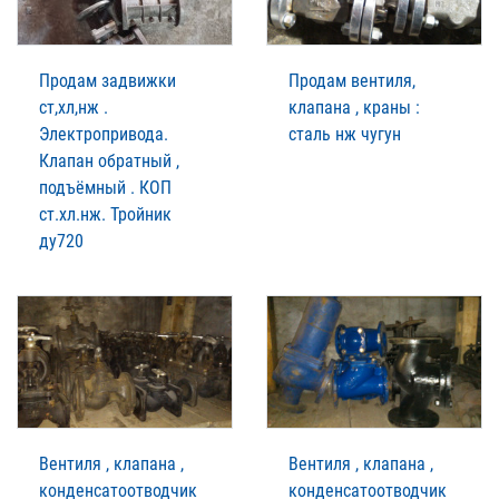
Продам задвижки
Продам вентиля,
ст,хл,нж .
клапана , краны :
Электропривода.
сталь нж чугун
Клапан обратный ,
подъёмный . КОП
ст.хл.нж. Тройник
ду720
Вентиля , клапана ,
Вентиля , клапана ,
конденсатоотводчик
конденсатоотводчик