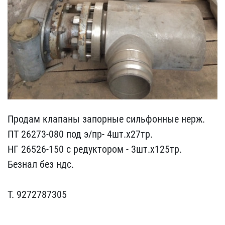
Продам клапаны запо​рные сильфонные нерж.
П​Т 26273-080 под э/пр- 4​шт.х27тр.
НГ 26526-150 ​с редуктором - 3шт.х125т​р.
Безнал без ндс.
Т.​ 9272787305