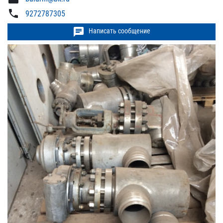
phone
9272787305
chat
Написать сообщение