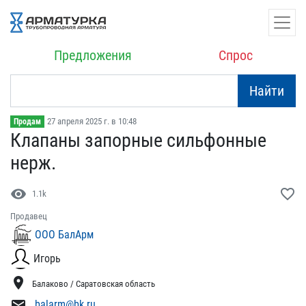
Предложения
Спрос
Найти
27 апреля 2025 г. в 10:48
Продам
Клапаны запорные сильфон​ные
нерж.
visibility
favorite_border
1.1k
Продавец
ООО БалАрм
Игорь
location_on
Балаково / Саратовская область
mail
balarm@bk.ru