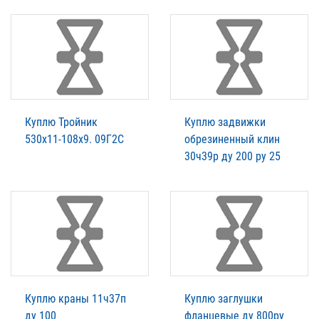
Куплю Тройник
Куплю задвижки
530х11-108х9. 09Г2С
обрезиненный клин
30ч39р ду 200 ру 25
Куплю краны 11ч37п
Куплю заглушки
ду 100
фланцевые ду 800ру