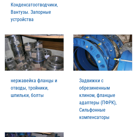
Конденсатоотводчики,
Вантузы. Запорные
устройства
нержавейка фланцы и
Задвижки с
отводы, тройники,
обрезиненным
шпильки, болты
клином, фланцые
адаптеры (ПФРК),
Сильфонные
компенсаторы