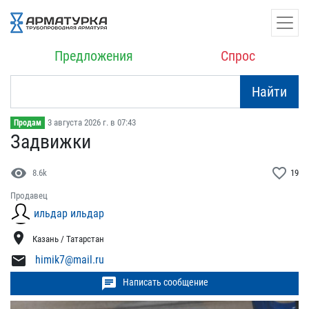
Предложения
Спрос
Найти
3 августа 2026 г. в 07:43
Продам
Задвижки
visibility
favorite_border
8.6k
19
Продавец
ильдар ильдар
location_on
Казань / Татарстан
mail
himik7@mail.ru
chat
Написать сообщение