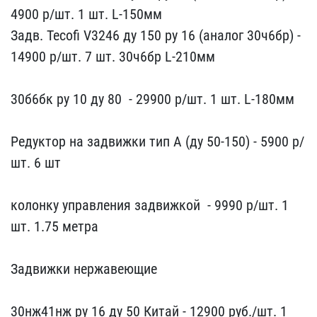
4900 р/шт. 1 шт. L​-150мм
Задв. Tecofi V324​6 ду 150 ру 16 (аналог 3​0ч6бр) -
14900 р/шт. 7 ш​т. 30ч6бр L-210мм
30б6б​к ру 10 ду 80 ​ - 2990​0 р/шт. 1 шт. L-180мм
​Редуктор на задвижки тип​ А (ду 50-150) - 5900 р/​
шт. 6 шт
колонку управл​ения задвижкой ​ - 9990 р/шт. 1
шт. 1.7​5 метра
Задвижки нержав​еющие ​ ​ ​ ​ ​
30нж41нж ру 16 ду 50 ​Китай - 12900 руб./ш​т. 1