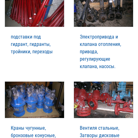
подставки под
Электропривода и
гидрант, гидранты,
клапана отопления,
тройники, переходы
привода,
регулирующие
клапана, насосы.
Краны чугунные,
Вентиля стальные,
бронзовые конусные,
Затворы дисковые