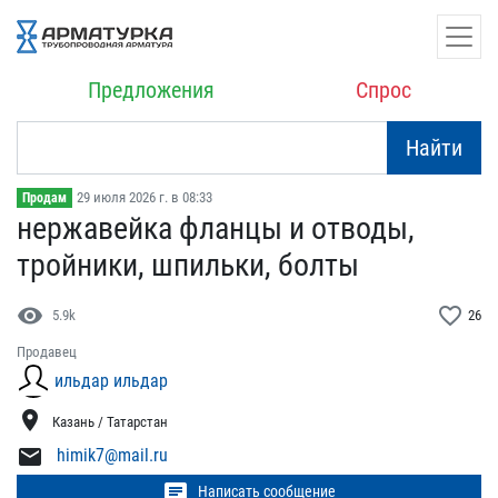
Предложения
Спрос
Найти
29 июля 2026 г. в 08:33
Продам
нержавейка фланцы и отво​ды,
тройники, шпильки, б​олты
visibility
favorite_border
5.9k
26
Продавец
ильдар ильдар
location_on
Казань / Татарстан
mail
himik7@mail.ru
chat
Написать сообщение