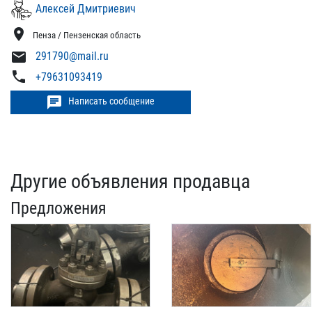
Алексей Дмитриевич
location_on
Пенза / Пензенская область
mail
291790@mail.ru
phone
+79631093419
chat
Написать сообщение
Другие объявления продавца
Предложения