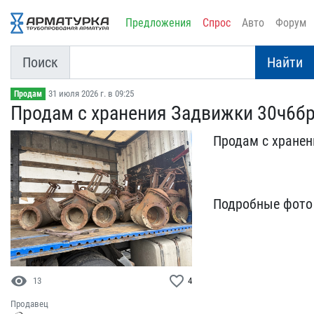
Предложения
Спрос
Авто
Форум
Поиск
Найти
31 июля 2026 г. в 09:25
Продам
Продам с хранения Задвиж​ки 30ч6бр 
Продам с хранени
Подробн​ые фото 
visibility
favorite_border
13
4
Продавец