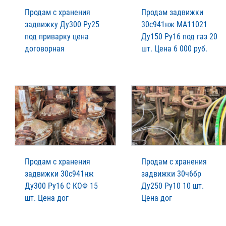
Продам с хранения
Продам задвижки
задвижку Ду300 Ру25
30с941нж МА11021
под приварку цена
Ду150 Ру16 под газ 20
договорная
шт. Цена 6 000 руб.
Продам с хранения
Продам с хранения
задвижки 30с941нж
задвижки 30ч6бр
Ду300 Ру16 С КОФ 15
Ду250 Ру10 10 шт.
шт. Цена дог
Цена дог