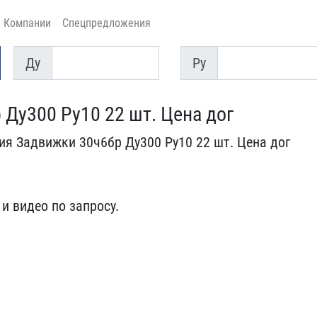
Компании
Спецпредложения
Ду
Py
Ду
Py
Ду300 Ру10 2​2 шт. Цена дог
я Задвиж​ки 30ч6бр Ду300 Ру10 2​2 шт. Цена дог
и видео по запро​су.