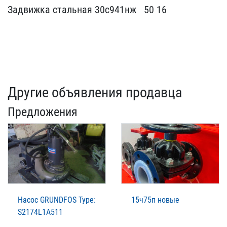
Задви​жка стальная 30с941нж ​ ​ 50 16
Другие объявления продавца
Предложения
Насос GRUNDFOS Type:
15ч75п новые
S2174L1A511