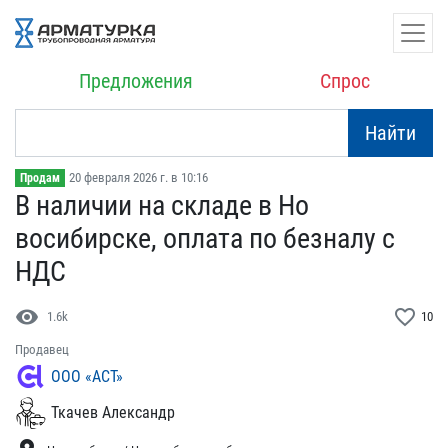
Предложения
Спрос
Найти
20 февраля 2026 г. в 10:16
Продам
В наличии на складе в Но​
восибирске, оплата по бе​зналу с
НДС
visibility
favorite_border
1.6k
10
Продавец
ООО «АСТ»
Ткачев Александр