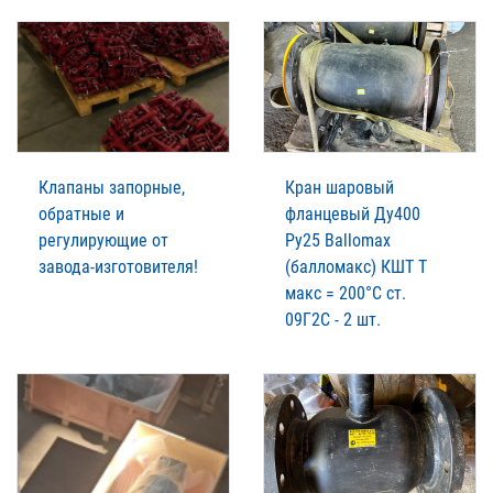
Клапаны запорные,
Кран шаровый
обратные и
фланцевый Ду400
регулирующие от
Ру25 Ballomax
завода-изготовителя!
(балломакс) КШТ Т
макс = 200°С ст.
09Г2С - 2 шт.