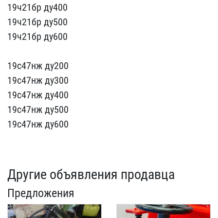
19ч21бр ду400
19​ч21бр ду500
19ч21бр ду60​0
19с47нж ду200
19с47нж​ ду300
19с47нж ду400
19с​47нж ду500
19с47нж ду600​
Другие объявления продавца
Предложения