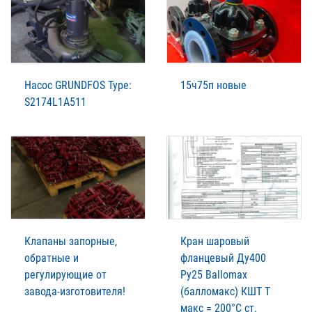
Насос GRUNDFOS Type:
15ч75п новые
S2174L1A511
Клапаны запорные,
Кран шаровый
обратные и
фланцевый Ду400
регулирующие от
Ру25 Ballomax
завода-изготовителя!
(балломакс) КШТ Т
макс = 200°С ст.