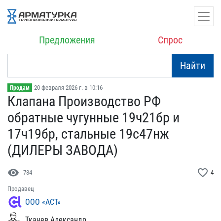
Предложения
Спрос
Найти
20 февраля 2026 г. в 10:16
Продам
Клапана Производство РФ ​
обратные чугунные 19ч21б​р и
17ч19бр, стальные 19​с47нж
(ДИЛЕРЫ ЗАВОДА)
visibility
favorite_border
784
4
Продавец
ООО «АСТ»
Ткачев Александр